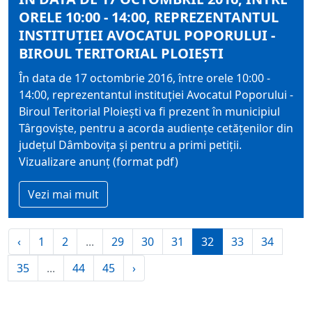
ORELE 10:00 - 14:00, REPREZENTANTUL
INSTITUŢIEI AVOCATUL POPORULUI -
BIROUL TERITORIAL PLOIEŞTI
În data de 17 octombrie 2016, între orele 10:00 -
14:00, reprezentantul instituţiei Avocatul Poporului -
Biroul Teritorial Ploieşti va fi prezent în municipiul
Târgovişte, pentru a acorda audienţe cetăţenilor din
judeţul Dâmboviţa şi pentru a primi petiţii.
Vizualizare anunț (format pdf)
Vezi mai mult
‹
1
2
...
29
30
31
32
33
34
35
...
44
45
›