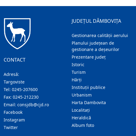
JUDEȚUL DÂMBOVIȚA
Gestionarea calității aerului
Planului județean de
gestionare a deșeurilor
Prezentare judeţ
CONTACT
Istoric
Turism
Adresă:
Hărţi
Targoviste
Instituţii publice
Tel:
0245-207600
Urbanism
Fax:
0245-212230
Harta Dambovita
Email:
consjdb@cjd.ro
Localitaţi
Facebook
Heraldică
Instagram
Album foto
Twitter