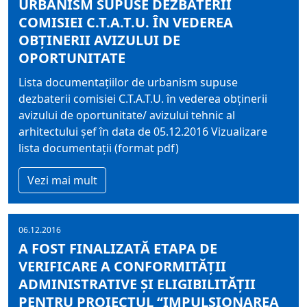
URBANISM SUPUSE DEZBATERII
COMISIEI C.T.A.T.U. ÎN VEDEREA
OBȚINERII AVIZULUI DE
OPORTUNITATE
Lista documentațiilor de urbanism supuse
dezbaterii comisiei C.T.A.T.U. în vederea obținerii
avizului de oportunitate/ avizului tehnic al
arhitectului șef în data de 05.12.2016 Vizualizare
lista documentații (format pdf)
Vezi mai mult
06.12.2016
A FOST FINALIZATĂ ETAPA DE
VERIFICARE A CONFORMITĂȚII
ADMINISTRATIVE ȘI ELIGIBILITĂȚII
PENTRU PROIECTUL “IMPULSIONAREA