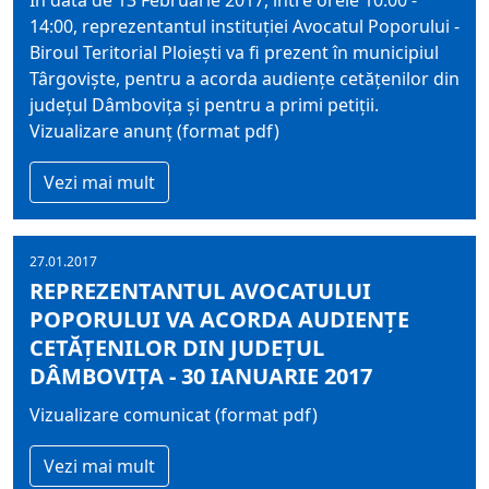
În data de 13 Februarie 2017, între orele 10:00 -
14:00, reprezentantul instituţiei Avocatul Poporului -
Biroul Teritorial Ploieşti va fi prezent în municipiul
Târgovişte, pentru a acorda audienţe cetăţenilor din
judeţul Dâmboviţa şi pentru a primi petiţii.
Vizualizare anunț (format pdf)
Vezi mai mult
27.01.2017
REPREZENTANTUL AVOCATULUI
POPORULUI VA ACORDA AUDIENȚE
CETĂȚENILOR DIN JUDEȚUL
DÂMBOVIȚA - 30 IANUARIE 2017
Vizualizare comunicat (format pdf)
Vezi mai mult