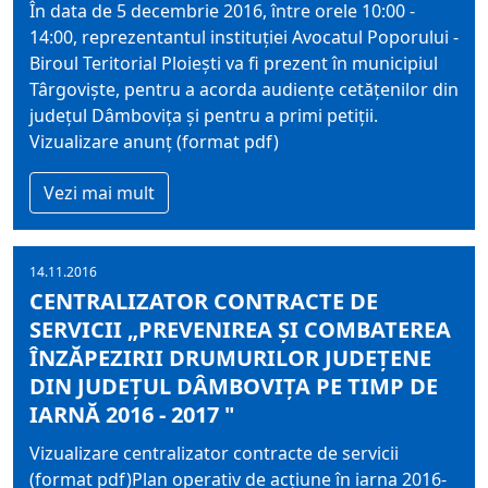
În data de 5 decembrie 2016, între orele 10:00 -
14:00, reprezentantul instituţiei Avocatul Poporului -
Biroul Teritorial Ploieşti va fi prezent în municipiul
Târgovişte, pentru a acorda audienţe cetăţenilor din
judeţul Dâmboviţa şi pentru a primi petiţii.
Vizualizare anunț (format pdf)
Vezi mai mult
14.11.2016
CENTRALIZATOR CONTRACTE DE
SERVICII „PREVENIREA ŞI COMBATEREA
ÎNZĂPEZIRII DRUMURILOR JUDEŢENE
DIN JUDEŢUL DÂMBOVIŢA PE TIMP DE
IARNĂ 2016 - 2017 "
Vizualizare centralizator contracte de servicii
(format pdf)Plan operativ de acțiune în iarna 2016-