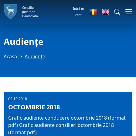
Consiliul
Intră în
Județean
cont
Dâmbovița
Audienţe
Acasă
Audienţe
02.10.2018
OCTOMBRIE 2018
Grafic audiente conducere octombrie 2018 (format
pdf) Grafic audiente consilieri octombrie 2018
(format pdf)