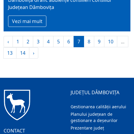
Dâmbovița Grafic audiențe consilieri Consiliul
Județean Dâmbovița
Vezi mai mult
‹
1
2
3
4
5
6
7
8
9
10
...
13
14
›
JUDEȚUL DÂMBOVIȚA
Gestionarea calității aerului
Planului județean de
gestionare a deșeurilor
Prezentare judeţ
CONTACT