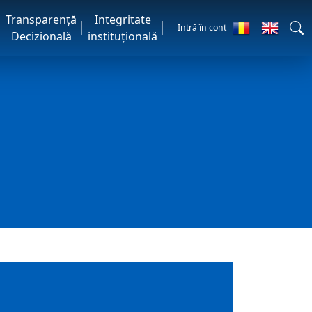
Transparență
Integritate
Intră în cont
Decizională
instituțională