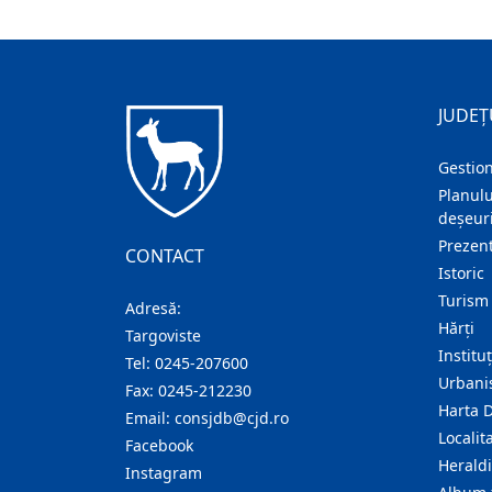
JUDEȚ
Gestion
Planulu
deșeuri
Prezent
CONTACT
Istoric
Turism
Adresă:
Hărţi
Targoviste
Institu
Tel:
0245-207600
Urban
Fax:
0245-212230
Harta 
Email:
consjdb@cjd.ro
Localita
Facebook
Herald
Instagram