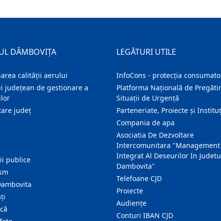
UL DÂMBOVIȚA
LEGĂTURI UTILE
area calității aerului
InfoCons - protecția consumator
i județean de gestionare a
Platforma Națională de Pregătir
lor
Situații de Urgență
are judeţ
Parteneriate, Proiecte și Instituț
Compania de apa
Asociatia De Dezvoltare
Intercomunitara "Management
Integrat Al Deseurilor In Judetu
ţii publice
Dambovita"
ism
Telefoane CJD
Dambovita
Proiecte
ţi
Audienţe
ică
Conturi IBAN CJD