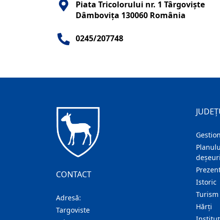
Piata Tricolorului nr. 1 Târgovişte
Dâmboviţa 130060 România
0245/207748
JUDEȚ
Gestion
Planulu
deșeuri
Prezent
CONTACT
Istoric
Turism
Adresă:
Hărţi
Targoviste
Institu