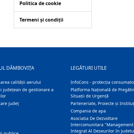
Politica de cookie
Termeni și condiții
UL DÂMBOVIȚA
LEGĂTURI UTILE
area calității aerului
InfoCons - protecția consumator
i județean de gestionare a
Platforma Națională de Pregătir
lor
Situații de Urgență
are judeţ
Parteneriate, Proiecte și Instituț
Compania de apa
Asociatia De Dezvoltare
Intercomunitara "Management
Integrat Al Deseurilor In Judetu
ţii publice