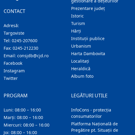
gestionare a deșeurilor
Prezentare judeţ
CONTACT
Istoric
Turism
Adresă:
Hărţi
Targoviste
Instituţii publice
Tel:
0245-207600
Urbanism
Fax:
0245-212230
Harta Dambovita
Email:
consjdb@cjd.ro
Localitaţi
Facebook
Heraldică
Instagram
Album foto
Twitter
PROGRAM
LEGĂTURI UTILE
Luni: 08:00 – 16:00
InfoCons - protecția
consumatorilor
Marți: 08:00 – 16:00
Platforma Națională de
Miercuri: 08:00 – 16:00
Pregătire pt. Situații de
Joi: 08:00 – 16:00