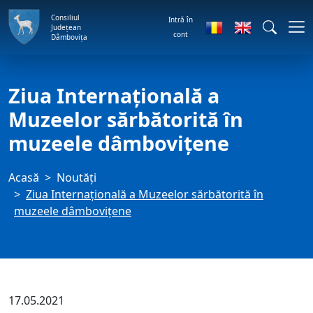
Consiliul
Intră în
Județean
cont
Dâmbovița
Ziua Internațională a
Muzeelor sărbătorită în
muzeele dâmboviţene
Acasă
Noutăți
Ziua Internațională a Muzeelor sărbătorită în
muzeele dâmboviţene
17.05.2021