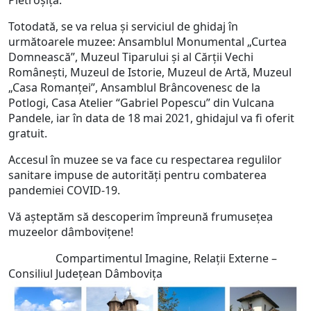
Pietroşiţa.
Totodată, se va relua şi serviciul de ghidaj în
următoarele muzee: Ansamblul Monumental „Curtea
Domnească”, Muzeul Tiparului şi al Cărţii Vechi
Româneşti, Muzeul de Istorie, Muzeul de Artă, Muzeul
„Casa Romanţei”, Ansamblul Brâncovenesc de la
Potlogi, Casa Atelier “Gabriel Popescu” din Vulcana
Pandele, iar în data de 18 mai 2021, ghidajul va fi oferit
gratuit.
Accesul în muzee se va face cu respectarea regulilor
sanitare impuse de autorități pentru combaterea
pandemiei COVID-19.
Vă aşteptăm să descoperim împreună frumuseţea
muzeelor dâmboviţene!
Compartimentul Imagine, Relații Externe –
Consiliul Județean Dâmbovița