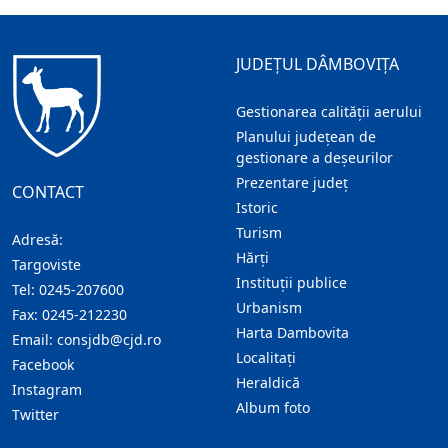
JUDEȚUL DÂMBOVIȚA
Gestionarea calității aerului
Planului județean de
gestionare a deșeurilor
Prezentare judeţ
CONTACT
Istoric
Turism
Adresă:
Hărţi
Targoviste
Instituţii publice
Tel:
0245-207600
Urbanism
Fax:
0245-212230
Harta Dambovita
Email:
consjdb@cjd.ro
Localitaţi
Facebook
Heraldică
Instagram
Album foto
Twitter