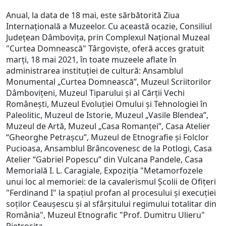
Anual, la data de 18 mai, este sărbătorită Ziua
Internațională a Muzeelor. Cu această ocazie, Consiliul
Județean Dâmbovița, prin Complexul Național Muzeal
"Curtea Domnească" Târgoviște, oferă acces gratuit
marţi, 18 mai 2021, în toate muzeele aflate în
administrarea instituţiei de cultură: Ansamblul
Monumental „Curtea Domnească”, Muzeul Scriitorilor
Dâmboviţeni, Muzeul Tiparului şi al Cărţii Vechi
Româneşti, Muzeul Evoluţiei Omului şi Tehnologiei în
Paleolitic, Muzeul de Istorie, Muzeul „Vasile Blendea”,
Muzeul de Artă, Muzeul „Casa Romanţei”, Casa Atelier
“Gheorghe Petraşcu”, Muzeul de Etnografie şi Folclor
Pucioasa, Ansamblul Brâncovenesc de la Potlogi, Casa
Atelier “Gabriel Popescu” din Vulcana Pandele, Casa
Memorială I. L. Caragiale, Expoziţia "Metamorfozele
unui loc al memoriei: de la cavalerismul Şcolii de Ofiţeri
"Ferdinand I" la spaţiul profan al procesului şi execuţiei
soţilor Ceauşescu şi al sfârşitului regimului totalitar din
România", Muzeul Etnografic "Prof. Dumitru Ulieru"