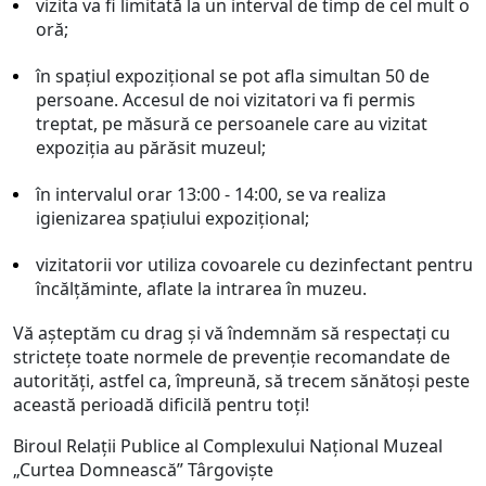
vizita va fi limitată la un interval de timp de cel mult o
oră;
în spațiul expozițional se pot afla simultan 50 de
persoane. Accesul de noi vizitatori va fi permis
treptat, pe măsură ce persoanele care au vizitat
expoziția au părăsit muzeul;
în intervalul orar 13:00 - 14:00, se va realiza
igienizarea spațiului expozițional;
vizitatorii vor utiliza covoarele cu dezinfectant pentru
încălțăminte, aflate la intrarea în muzeu.
Vă aşteptăm cu drag şi vă îndemnăm să respectaţi cu
strictețe toate normele de prevenție recomandate de
autorităţi, astfel ca, împreună, să trecem sănătoși peste
această perioadă dificilă pentru toți!
Biroul Relații Publice al Complexului Național Muzeal
„Curtea Domnească” Târgoviște