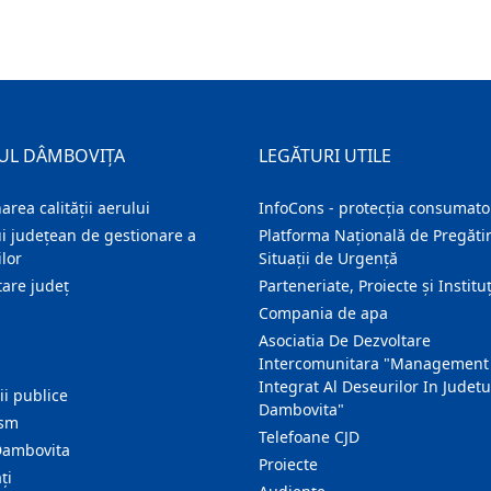
UL DÂMBOVIȚA
LEGĂTURI UTILE
area calității aerului
InfoCons - protecția consumator
i județean de gestionare a
Platforma Națională de Pregătir
lor
Situații de Urgență
are judeţ
Parteneriate, Proiecte și Instituț
Compania de apa
Asociatia De Dezvoltare
Intercomunitara "Management
Integrat Al Deseurilor In Judetu
ţii publice
Dambovita"
ism
Telefoane CJD
Dambovita
Proiecte
ţi