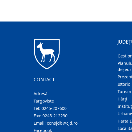
JUDEȚ
Gestion
Planulu
deșeuri
Prezent
CONTACT
Istoric
Turism
Adresă:
Hărţi
Targoviste
Institu
Tel:
0245-207600
Urban
Fax:
0245-212230
Harta 
Email:
consjdb@cjd.ro
Localita
Facebook