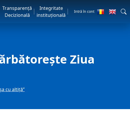
Transparență
Integritate
Intră în cont
Decizională
instituțională
 sărbătorește Ziua
a cu altiță”