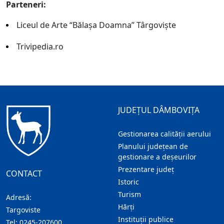
Parteneri:
Liceul de Arte “Bălaşa Doamna” Târgovişte
Trivipedia.ro
JUDEȚUL DÂMBOVIȚA
Gestionarea calității aerului
Planului județean de
gestionare a deșeurilor
Prezentare judeţ
CONTACT
Istoric
Turism
Adresă:
Hărţi
Targoviste
Instituţii publice
Tel:
0245-207600