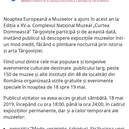
Noaptea Europeană a Muzeelor a ajuns în acest an la
Ediția a XV-a. Complexul Naţional Muzeal „Curtea
Domnească” Târgovişte participă și de această dată,
invitând publicul să descopere expozițiile muzeelor într-
un mod inedit, făcând o plimbare nocturnă prin istoria
și arta Târgoviştei.
Fiind unul dintre cele mai populare şi longevive
evenimente culturale destinate publicului larg, peste
150 de muzee şi alte instituţii din 48 de localităţi din
România organizează vizite gratuite şi evenimente
speciale în noaptea de 18 spre 19 mai.
Publicul vizitator va avea acces gratuit sâmbătă, 18 mai
2019, începând cu ora 18:00, până la ora 24:00, în cadrul
expozițiilor permanente, dar și a celor temporare ale
muzeelor:
expoziţia ”Mode, veşminte, tabieturi. Strălucirea unei