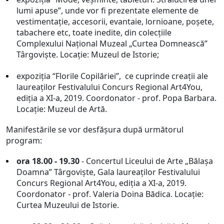
lumi apuse”, unde vor fi prezentate elemente de
vestimentație, accesorii, evantaie, lornioane, poșete,
tabachere etc, toate inedite, din colecţiile
Complexului Naţional Muzeal „Curtea Domnească”
Târgovişte. Locaţie: Muzeul de Istorie;
expoziţia “Florile Copilăriei”, ce cuprinde creații ale
laureaţilor Festivalului Concurs Regional Art4You,
ediţia a XI-a, 2019. Coordonator - prof. Popa Barbara.
Locaţie: Muzeul de Artă.
Manifestările se vor desfăşura după următorul
program:
ora 18.00 - 19.30
- Concertul Liceului de Arte „Bălaşa
Doamna” Târgovişte, Gala laureaţilor Festivalului
Concurs Regional Art4You, ediţia a XI-a, 2019.
Coordonator - prof. Valeria Doina Bădica. Locaţie:
Curtea Muzeului de Istorie.