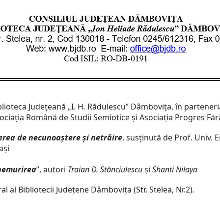
iblioteca Judeţeană „I. H. Rădulescu” Dâmboviţa, în parteneri
Asociația Română de Studii Semiotice și Asociația Progres Făr
area de necunoaștere și netrăire
, susținută de Prof. Univ. 
ași
nemurirea
”, autori
Traian D. Stănciulescu
și
Shanti Nilaya
l al Bibliotecii Județene Dâmbovița (Str. Stelea, Nr.2).