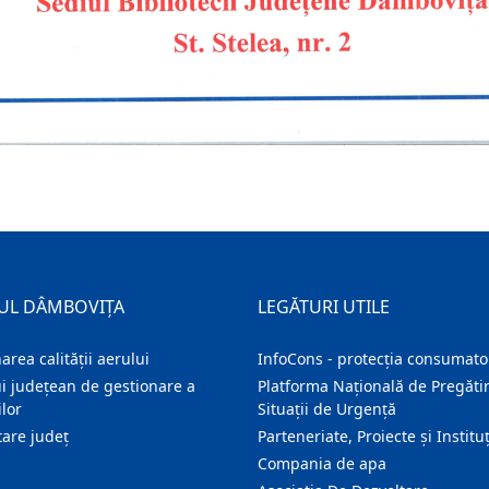
UL DÂMBOVIȚA
LEGĂTURI UTILE
area calității aerului
InfoCons - protecția consumator
i județean de gestionare a
Platforma Națională de Pregătir
lor
Situații de Urgență
are judeţ
Parteneriate, Proiecte și Instituț
Compania de apa