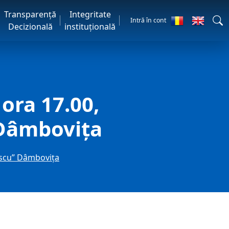
Transparență
Integritate
Intră în cont
Decizională
instituțională
 ora 17.00,
 Dâmboviţa
lescu” Dâmboviţa