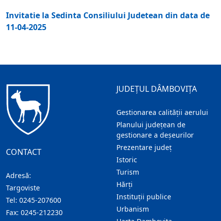
Invitatie la Sedinta Consiliului Judetean din data de
11-04-2025
JUDEȚUL DÂMBOVIȚA
Gestionarea calității aerului
Planului județean de
gestionare a deșeurilor
Prezentare judeţ
CONTACT
Istoric
Turism
Adresă:
Hărţi
Targoviste
Instituţii publice
Tel:
0245-207600
Urbanism
Fax:
0245-212230