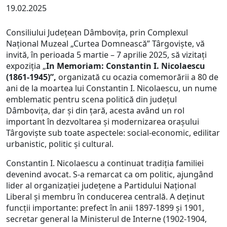
19.02.2025
Consiliului Județean Dâmbovița, prin Complexul
Național Muzeal „Curtea Domnească” Târgoviște, vă
invită, în perioada 5 martie – 7 aprilie 2025, să vizitați
expoziția „
In Memoriam: Constantin I. Nicolaescu
(1861-1945)”,
organizată cu ocazia comemorării a 80 de
ani de la moartea lui Constantin I. Nicolaescu, un nume
emblematic pentru scena politică din județul
Dâmbovița, dar și din țară, acesta având un rol
important în dezvoltarea și modernizarea orașului
Târgoviște sub toate aspectele: social-economic, edilitar
urbanistic, politic și cultural.
Constantin I. Nicolaescu a continuat tradiția familiei
devenind avocat. S-a remarcat ca om politic, ajungând
lider al organizației județene a Partidului Național
Liberal și membru în conducerea centrală. A deținut
funcții importante: prefect în anii 1897-1899 și 1901,
secretar general la Ministerul de Interne (1902-1904,