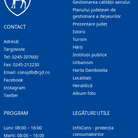
Gestionarea calității aerului
Planului județean de
gestionare a deșeurilor
Prezentare judeţ
CONTACT
Istoric
Turism
Adresă:
Hărţi
Targoviste
Instituţii publice
Tel:
0245-207600
Urbanism
Fax:
0245-212230
Harta Dambovita
Email:
consjdb@cjd.ro
Localitaţi
Facebook
Heraldică
Instagram
Album foto
Twitter
PROGRAM
LEGĂTURI UTILE
Luni: 08:00 – 16:00
InfoCons - protecția
consumatorilor
Marți: 08:00 – 16:00