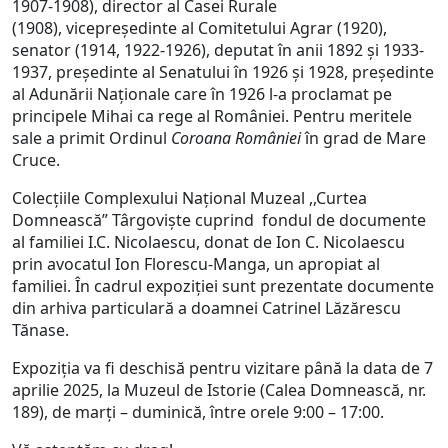
1907-1908), director al Casei Rurale
(1908), vicepreședinte al Comitetului Agrar (1920),
senator (1914, 1922-1926), deputat în anii 1892 și 1933-
1937, președinte al Senatului în 1926 și 1928, președinte
al Adunării Naționale care în 1926 l-a proclamat pe
principele Mihai ca rege al României. Pentru meritele
sale a primit Ordinul
Coroana României
în grad de Mare
Cruce.
Colecțiile Complexului Național Muzeal ,,Curtea
Domnească” Târgoviște cuprind fondul de documente
al familiei I.C. Nicolaescu, donat de Ion C. Nicolaescu
prin avocatul Ion Florescu-Manga, un apropiat al
familiei. În cadrul expoziției sunt prezentate documente
din arhiva particulară a doamnei Catrinel Lăzărescu
Tănase.
Expoziția va fi deschisă pentru vizitare până la data de 7
aprilie 2025, la Muzeul de Istorie (Calea Domnească, nr.
189), de marți – duminică, între orele 9:00 – 17:00.