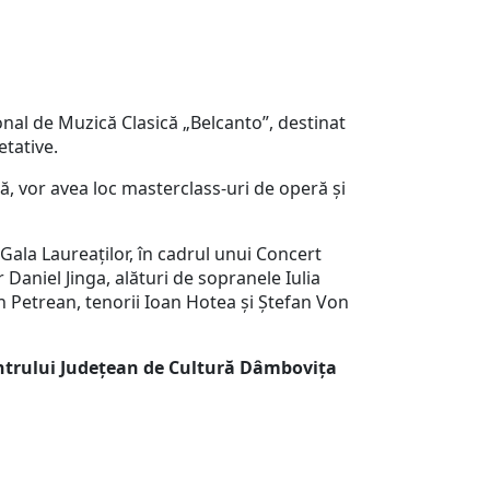
onal de Muzică Clasică „Belcanto”, destinat
etative.
, vor avea loc masterclass-uri de operă și
Gala Laureaților, în cadrul unui Concert
 Daniel Jinga, alături de sopranele Iulia
n Petrean, tenorii Ioan Hotea și Ștefan Von
 Centrului Județean de Cultură Dâmbovița