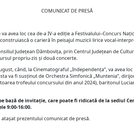
COMUNICAT DE PRESĂ
va avea loc cea de-a IV-a ediție a Festivalului–Concurs Nați
 construiască o carieră în peisajul muzicii lirice vocal-interpr
siliul Județean Dâmbovița, prin Centrul Județean de Cultură
ursul propriu-zis și două concerte.
ugust, când, la Cinematograful „Independența”, va avea loc 
esta va fi susținut de Orchestra Simfonică „Muntenia”, dirijor
toarea trofeului concursului din anul 2024), baritonul Lucia
pe bază de invitație, care poate fi ridicată de la sediul
le 9:00-16:00.
i atașat prezentului comunicat de presă.