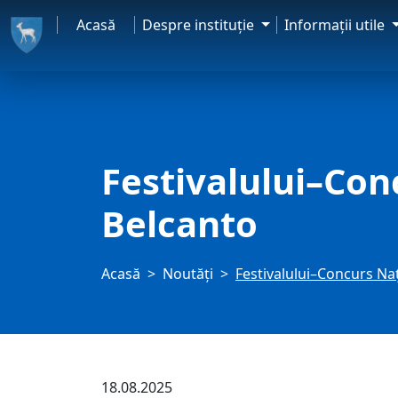
Acasă
Despre instituţie
Informaţii utile
Festivalului–Con
Belcanto
Acasă
Noutăți
Festivalului–Concurs Na
18.08.2025