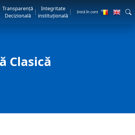
Transparență
Integritate
Intră în cont
Decizională
instituțională
ă Clasică