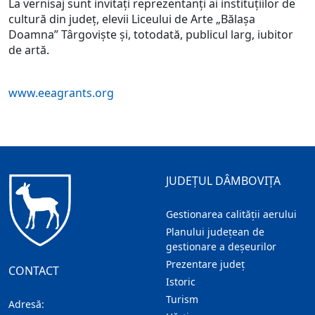
La vernisaj sunt invitați reprezentanți ai instituțiilor de
cultură din județ, elevii Liceului de Arte „Bălașa
Doamna” Târgoviște și, totodată, publicul larg, iubitor
de artă.
www.eeagrants.org
JUDEȚUL DÂMBOVIȚA
Gestionarea calității aerului
Planului județean de
gestionare a deșeurilor
Prezentare judeţ
CONTACT
Istoric
Turism
Adresă: