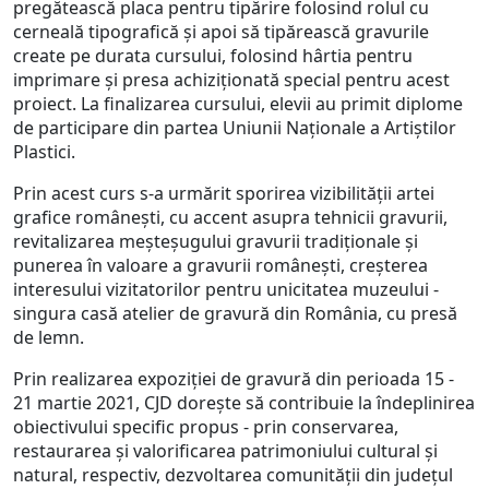
pregătească placa pentru tipărire folosind rolul cu
cerneală tipografică și apoi să tipărească gravurile
create pe durata cursului, folosind hârtia pentru
imprimare și presa achiziționată special pentru acest
proiect. La finalizarea cursului, elevii au primit diplome
de participare din partea Uniunii Naţionale a Artiştilor
Plastici.
Prin acest curs s-a urmărit sporirea vizibilității artei
grafice românești, cu accent asupra tehnicii gravurii,
revitalizarea meșteșugului gravurii tradiționale și
punerea în valoare a gravurii românești, creșterea
interesului vizitatorilor pentru unicitatea muzeului -
singura casă atelier de gravură din România, cu presă
de lemn.
Prin realizarea expoziției de gravură din perioada 15 -
21 martie 2021, CJD dorește să contribuie la îndeplinirea
obiectivului specific propus - prin conservarea,
restaurarea și valorificarea patrimoniului cultural și
natural, respectiv, dezvoltarea comunității din județul