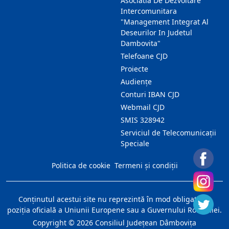
Asociatia De Dezvoltare
Intercomunitara
"Management Integrat Al
Deseurilor In Judetul
Dambovita"
Telefoane CJD
Proiecte
Audienţe
Conturi IBAN CJD
Webmail CJD
SMIS 328942
Serviciul de Telecomunicații
Speciale
Politica de cookie
Termeni și condiții
Conţinutul acestui site nu reprezintă în mod obligatoriu
poziţia oficială a Uniunii Europene sau a Guvernului României.
Copyright ©
2026
Consiliul Judeţean Dâmboviţa