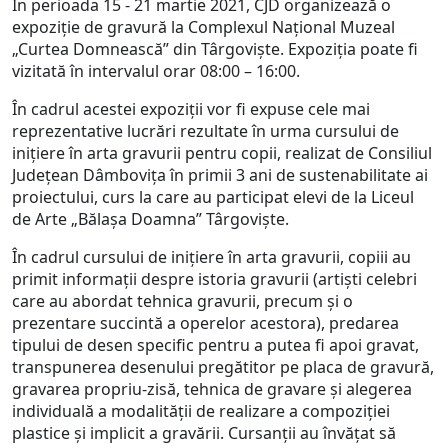
În perioada 15 - 21 martie 2021, CJD organizează o
expoziție de gravură la Complexul Național Muzeal
„Curtea Domnească” din Târgoviște. Expoziția poate fi
vizitată în intervalul orar 08:00 – 16:00.
În cadrul acestei expoziții vor fi expuse cele mai
reprezentative lucrări rezultate în urma cursului de
inițiere în arta gravurii pentru copii, realizat de Consiliul
Județean Dâmbovița în primii 3 ani de sustenabilitate ai
proiectului, curs la care au participat elevi de la Liceul
de Arte „Bălașa Doamna” Târgoviște.
În cadrul cursului de inițiere în arta gravurii, copiii au
primit informații despre istoria gravurii (artiști celebri
care au abordat tehnica gravurii, precum și o
prezentare succintă a operelor acestora), predarea
tipului de desen specific pentru a putea fi apoi gravat,
transpunerea desenului pregătitor pe placa de gravură,
gravarea propriu-zisă, tehnica de gravare și alegerea
individuală a modalității de realizare a compoziției
plastice și implicit a gravării. Cursanții au învățat să