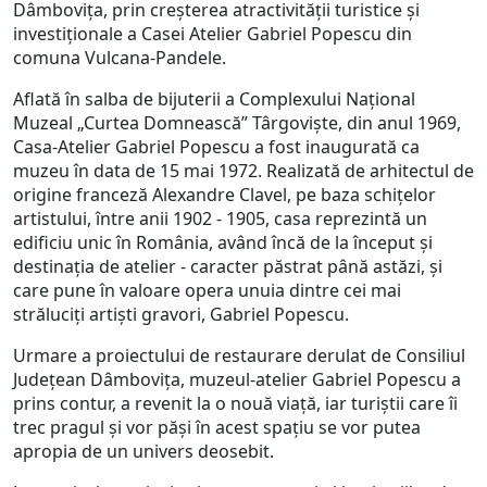
Dâmbovița, prin creșterea atractivității turistice și
investiționale a Casei Atelier Gabriel Popescu din
comuna Vulcana-Pandele.
Aflată în salba de bijuterii a Complexului Național
Muzeal „Curtea Domnească” Târgoviște, din anul 1969,
Casa-Atelier Gabriel Popescu a fost inaugurată ca
muzeu în data de 15 mai 1972. Realizată de arhitectul de
origine franceză Alexandre Clavel, pe baza schițelor
artistului, între anii 1902 - 1905, casa reprezintă un
edificiu unic în România, având încă de la început și
destinația de atelier - caracter păstrat până astăzi, și
care pune în valoare opera unuia dintre cei mai
străluciți artiști gravori, Gabriel Popescu.
Urmare a proiectului de restaurare derulat de Consiliul
Județean Dâmbovița, muzeul-atelier Gabriel Popescu a
prins contur, a revenit la o nouă viață, iar turiștii care îi
trec pragul și vor păși în acest spațiu se vor putea
apropia de un univers deosebit.