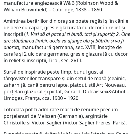
manufactura englezească W&B (Robinson Wood &
William Brownfield) – Cobridge, 1838 – 1850.
Amintirea berăriilor din oraș se poate regăsi și în cănile
de bere cu capac, gresie glazurată cu decor în relief și
inscripții (
1. Vrei să ai pace și zi bună, taci și suportă; 2. Cine
are stăpânirea limbii, acela va ajunge alb și bătrân și va fi
onorat
), manufactură germană, sec. XVIII, însoțite de
carafe și 2 ulcioare germane, gresie glazurată cu decor
în relief și inscripții, Tirol, sec. XVIII.
Sursă de inspirație peste timp, bunul gust al
târgoviștenilor transpare și din setul de masă (ceainic,
zaharniță, cană pentru lapte, platou), stil Art Nouveau,
porțelan glazurat și pictat, Gerard, Dufraisseix&Abbot –
Limoges, Franța, cca. 1900 – 1920.
Totodată pot fi admirate mărci de renume precum
porţelanuri de Meissen (Germania), argintărie
Christofle şi Victor Saglier (Victor Saglier Freres, Paris).
Expoziția poate fi vizitată la Muzeul de Istorie, str. Calea