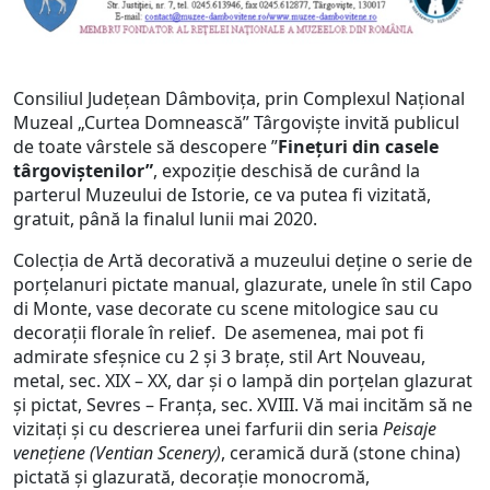
Consiliul Județean Dâmbovița, prin Complexul Național
Muzeal „Curtea Domnească” Târgoviște invită publicul
de toate vârstele să descopere ”
Finețuri din casele
târgoviștenilor”
, expoziție deschisă de curând la
parterul Muzeului de Istorie, ce va putea fi vizitată,
gratuit, până la finalul lunii mai 2020.
Colecția de Artă decorativă a muzeului deține o serie de
porțelanuri pictate manual, glazurate, unele în stil Capo
di Monte, vase decorate cu scene mitologice sau cu
decorații florale în relief. De asemenea, mai pot fi
admirate sfeșnice cu 2 și 3 brațe, stil Art Nouveau,
metal, sec. XIX – XX, dar și o lampă din porțelan glazurat
și pictat, Sevres – Franța, sec. XVIII. Vă mai incităm să ne
vizitați și cu descrierea unei farfurii din seria
Peisaje
venețiene (Ventian Scenery)
, ceramică dură (stone china)
pictată și glazurată, decorație monocromă,