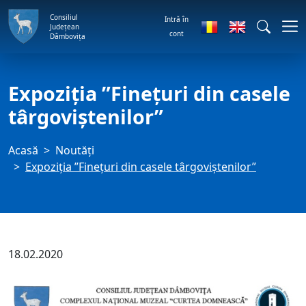
Consiliul
Intră în
Județean
cont
Dâmbovița
Expoziţia ”Finețuri din casele
târgoviștenilor”
Acasă
Noutăți
Expoziţia ”Finețuri din casele târgoviștenilor”
18.02.2020