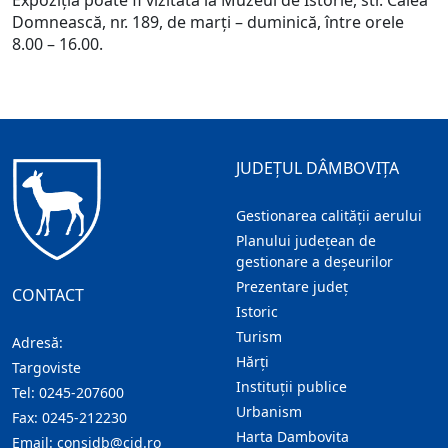
Domnească, nr. 189, de marți – duminică, între orele
8.00 – 16.00.
JUDEȚUL DÂMBOVIȚA
Gestionarea calității aerului
Planului județean de
gestionare a deșeurilor
Prezentare judeţ
CONTACT
Istoric
Turism
Adresă:
Hărţi
Targoviste
Instituţii publice
Tel:
0245-207600
Urbanism
Fax:
0245-212230
Harta Dambovita
Email:
consjdb@cjd.ro