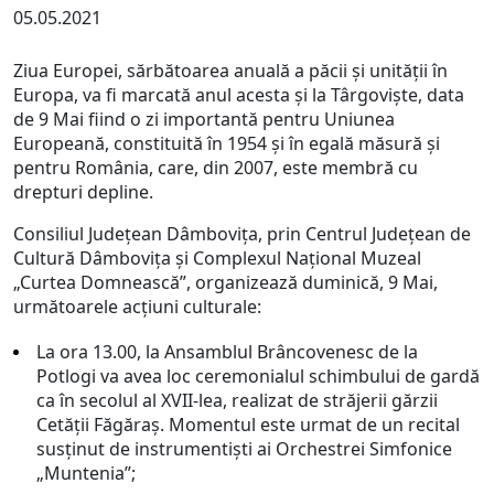
05.05.2021
Ziua Europei, sărbătoarea anuală a păcii și unității în
Europa, va fi marcată anul acesta și la Târgoviște, data
de 9 Mai fiind o zi importantă pentru Uniunea
Europeană, constituită în 1954 și în egală măsură și
pentru România, care, din 2007, este membră cu
drepturi depline.
Consiliul Județean Dâmbovița, prin Centrul Județean de
Cultură Dâmbovița și Complexul Național Muzeal
„Curtea Domnească”, organizează duminică, 9 Mai,
următoarele acțiuni culturale:
La ora 13.00, la Ansamblul Brâncovenesc de la
Potlogi va avea loc ceremonialul schimbului de gardă
ca în secolul al XVII-lea, realizat de străjerii gărzii
Cetății Făgăraș. Momentul este urmat de un recital
susținut de instrumentiști ai Orchestrei Simfonice
„Muntenia”;