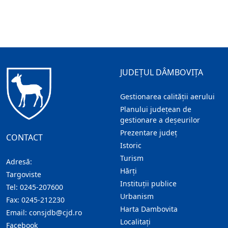
JUDEȚUL DÂMBOVIȚA
Gestionarea calității aerului
Planului județean de
gestionare a deșeurilor
Prezentare judeţ
CONTACT
Istoric
Turism
Adresă:
Hărţi
Targoviste
Instituţii publice
Tel:
0245-207600
Urbanism
Fax:
0245-212230
Harta Dambovita
Email:
consjdb@cjd.ro
Localitaţi
Facebook