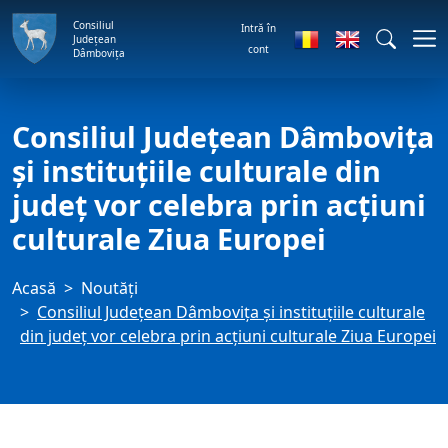
Consiliul
Intră în
Județean
cont
Dâmbovița
Consiliul Județean Dâmbovița
și instituțiile culturale din
județ vor celebra prin acțiuni
culturale Ziua Europei
Acasă
Noutăți
Consiliul Județean Dâmbovița și instituțiile culturale
din județ vor celebra prin acțiuni culturale Ziua Europei