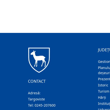
JUDEȚ
Gestion
Planulu
deșeuri
Prezent
CONTACT
Istoric
Turism
Adresă:
Hărţi
Targoviste
Institu
Tel:
0245-207600
Urban