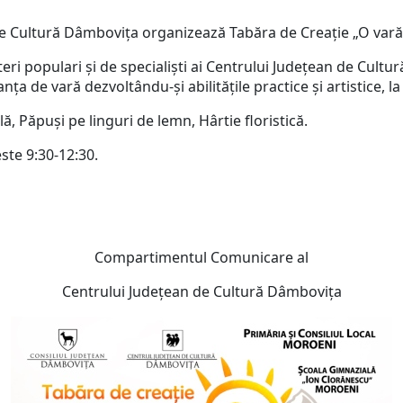
 de Cultură Dâmbovița organizează Tabăra de Creație „O var
eri populari și de specialiști ai Centrului Județean de Cultur
anța de vară dezvoltându-și abilitățile practice și artistice,
lă, Păpuși pe linguri de lemn, Hârtie floristică.
este 9:30-12:30.
Compartimentul Comunicare al
Centrului Judeţean de Cultură Dâmboviţa