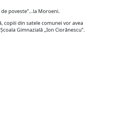
ă de poveste”…la Moroeni.
ă, copiii din satele comunei vor avea
 la Școala Gimnazială „Ion Ciorănescu”.