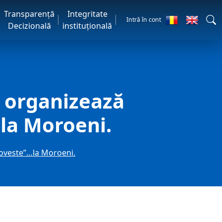
Transparență
Integritate
Intră în cont
Decizională
instituțională
 organizează
la Moroeni.
poveste”…la Moroeni.