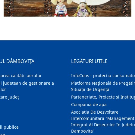
UL DÂMBOVIȚA
LEGĂTURI UTILE
area calității aerului
InfoCons - protecția consumator
i județean de gestionare a
Platforma Națională de Pregătir
lor
Situații de Urgență
are judeţ
Parteneriate, Proiecte și Instituț
Compania de apa
Asociatia De Dezvoltare
Intercomunitara "Management
Integrat Al Deseurilor In Judetu
ţii publice
Dambovita"
ism