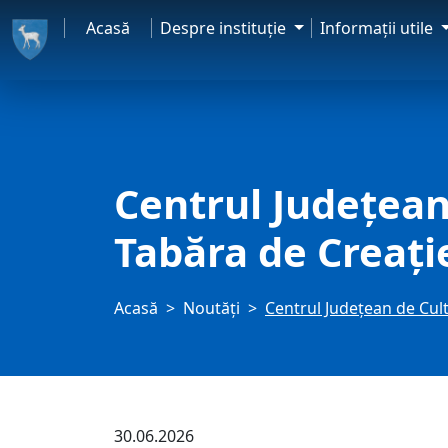
Acasă
Despre instituţie
Informaţii utile
Centrul Județea
Tabăra de Creați
Acasă
Noutăți
Centrul Județean de Cul
30.06.2026