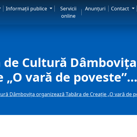
Informaţii publice
Servicii
Anunţuri
Contact
online
n de Cultură Dâmbovița
e „O vară de poveste”…
tură Dâmbovița organizează Tabăra de Creație „O vară de 