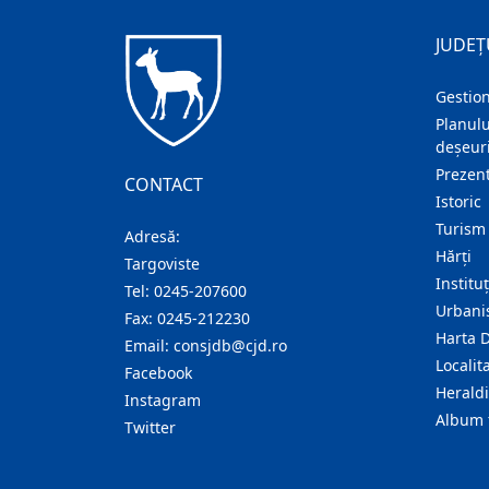
JUDEȚ
Gestion
Planulu
deșeuri
Prezent
CONTACT
Istoric
Turism
Adresă:
Hărţi
Targoviste
Institu
Tel:
0245-207600
Urban
Fax:
0245-212230
Harta 
Email:
consjdb@cjd.ro
Localita
Facebook
Herald
Instagram
Album 
Twitter