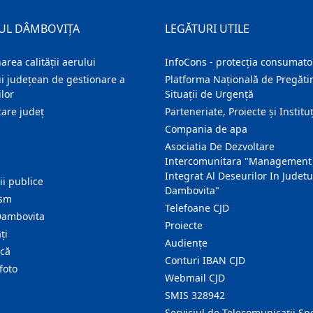
UL DÂMBOVIȚA
LEGĂTURI UTILE
area calității aerului
InfoCons - protecția consumator
i județean de gestionare a
Platforma Națională de Pregătir
lor
Situații de Urgență
are judeţ
Parteneriate, Proiecte și Instituț
Compania de apa
Asociatia De Dezvoltare
Intercomunitara "Management
Integrat Al Deseurilor In Judetu
ţii publice
Dambovita"
ism
Telefoane CJD
Dambovita
Proiecte
ţi
Audienţe
ică
Conturi IBAN CJD
foto
Webmail CJD
SMIS 328942
Serviciul de Telecomunicații Sp