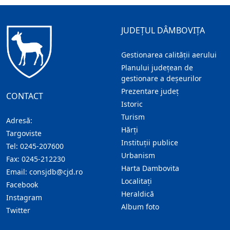
JUDEȚUL DÂMBOVIȚA
Gestionarea calității aerului
Planului județean de
gestionare a deșeurilor
Prezentare judeţ
CONTACT
Istoric
Turism
Adresă:
Hărţi
Targoviste
Instituţii publice
Tel:
0245-207600
Urbanism
Fax:
0245-212230
Harta Dambovita
Email:
consjdb@cjd.ro
Localitaţi
Facebook
Heraldică
Instagram
Album foto
Twitter