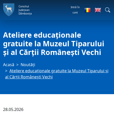
Consiliul
Intră în
Județean
cont
Dâmbovița
Ateliere educaționale
gratuite la Muzeul Tiparului
și al Cărții Românești Vechi
Acasă
Noutăți
Ateliere educaționale gratuite la Muzeul Tiparului și
al Cărții Românești Vechi
28.05.2026