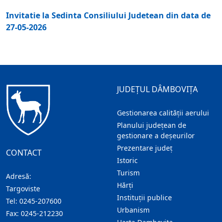
Invitatie la Sedinta Consiliului Judetean din data de
27-05-2026
JUDEȚUL DÂMBOVIȚA
Gestionarea calității aerului
Planului județean de
gestionare a deșeurilor
Prezentare judeţ
CONTACT
Istoric
Turism
Adresă:
Hărţi
Targoviste
Instituţii publice
Tel:
0245-207600
Urbanism
Fax:
0245-212230