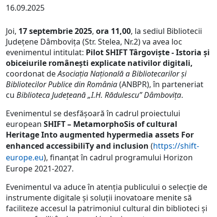
16.09.2025
Joi,
17 septembrie 2025
,
ora 11,00
, la sediul Bibliotecii
Județene Dâmbovița (Str. Stelea, Nr.2) va avea loc
evenimentul intitulat:
Pilot SHIFT
Târgoviște - Istoria și
obiceiurile românești explicate nativilor digitali,
coordonat de
Asociația Națională a Bibliotecarilor și
Bibliotecilor Publice din România
(ANBPR), în parteneriat
cu
Biblioteca Județeană „I.H. Rădulescu” Dâmbovița
.
Evenimentul se desfășoară în cadrul proiectului
european
SHIFT – MetamorphoSis of cultural
Heritage Into augmented hypermedia assets For
enhanced accessibiliTy and inclusion
(
https://shift-
europe.eu
), finanțat în cadrul programului Horizon
Europe 2021-2027.
Evenimentul va aduce în atenția publicului o selecție de
instrumente digitale și soluții inovatoare menite să
faciliteze accesul la patrimoniul cultural din biblioteci și