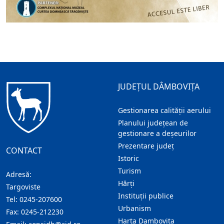
JUDEȚUL DÂMBOVIȚA
Gestionarea calității aerului
Planului județean de
gestionare a deșeurilor
Prezentare judeţ
CONTACT
Istoric
Turism
Adresă:
Hărţi
Targoviste
Instituţii publice
Tel:
0245-207600
Urbanism
Fax:
0245-212230
Harta Dambovita