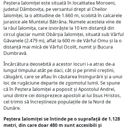
Peştera Ialomiţei este situată în localitatea Moroeni,
judetul Dâmboviţa, pe versantul drept al Cheilor
Ialomiţei, la o altitudine de 1.660 m, scobită în calcarele
jurasice ale Muntelui Bătrâna. Numele acesteia vine de
la râul Ialomiţa, care izvorăşte la 10 km distanţă din
circul glaciar numit Obârşia Ialomiţei, situată sub Vârful
Găvanele (2.479 m), aflat la 600 m de Vârful Omu şi la o
distanţă mai mică de Vârful Ocolit, numit şi Bucura
Dumbravă.
Încărcătura deosebită a acestor locuri i-a atras de-a
lungul timpului atât pe daci, cât şi pe primii creştini,
călugării, care se aflau în căutarea însingurării şi a unui
loc de rugăciune departe de zgomotul lumii. Se spune
că în Peştera Ialomiţei a poposit şi Apostolul Andrei,
unul dintre cei doisprezece apostoli ai lui Iisus Hristos,
cel trimis să încreştineze populațiile de la Nord de
Dunăre.
Peștera Ialomiței se întinde pe o suprafață de 1.128
metri, din care doar 480 m sunt accesibili și