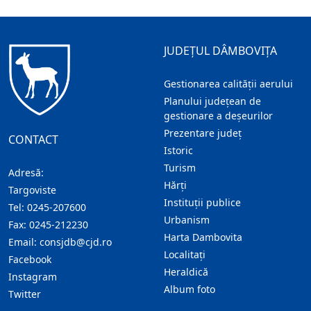
JUDEȚUL DÂMBOVIȚA
Gestionarea calității aerului
Planului județean de
gestionare a deșeurilor
Prezentare judeţ
CONTACT
Istoric
Turism
Adresă:
Hărţi
Targoviste
Instituţii publice
Tel:
0245-207600
Urbanism
Fax:
0245-212230
Harta Dambovita
Email:
consjdb@cjd.ro
Localitaţi
Facebook
Heraldică
Instagram
Album foto
Twitter