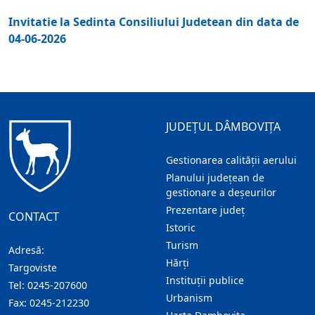
Invitatie la Sedinta Consiliului Judetean din data de
04-06-2026
JUDEȚUL DÂMBOVIȚA
Gestionarea calității aerului
Planului județean de
gestionare a deșeurilor
Prezentare judeţ
CONTACT
Istoric
Turism
Adresă:
Hărţi
Targoviste
Instituţii publice
Tel:
0245-207600
Urbanism
Fax:
0245-212230