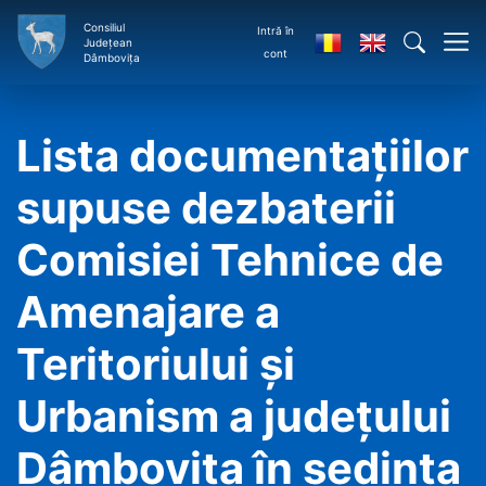
Consiliul
Intră în
Județean
cont
Dâmbovița
Lista documentaţiilor
supuse dezbaterii
Comisiei Tehnice de
Amenajare a
Teritoriului şi
Urbanism a judeţului
Dâmboviţa în şedinţa