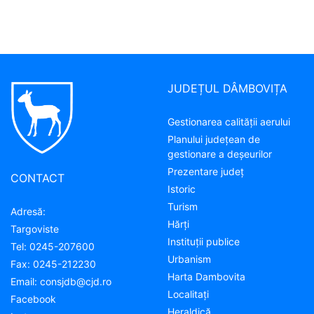
JUDEȚUL DÂMBOVIȚA
Gestionarea calității aerului
Planului județean de
gestionare a deșeurilor
Prezentare judeţ
CONTACT
Istoric
Turism
Adresă:
Hărţi
Targoviste
Instituţii publice
Tel:
0245-207600
Urbanism
Fax:
0245-212230
Harta Dambovita
Email:
consjdb@cjd.ro
Localitaţi
Facebook
Heraldică