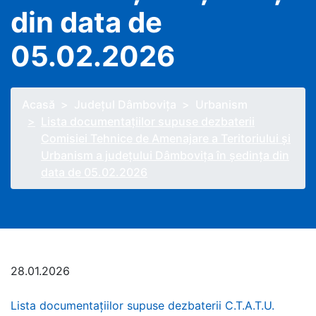
din data de
05.02.2026
Acasă
Judeţul Dâmbovița
Urbanism
Lista documentaţiilor supuse dezbaterii
Comisiei Tehnice de Amenajare a Teritoriului şi
Urbanism a judeţului Dâmboviţa în şedinţa din
data de 05.02.2026
28.01.2026
Lista documentaţiilor supuse dezbaterii C.T.A.T.U.