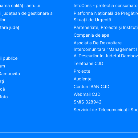
area calității aerului
InfoCons - protecția consumator
ui județean de gestionare a
Platforma Națională de Pregătir
lor
Situații de Urgență
tare judeţ
Parteneriate, Proiecte și Instituți
Compania de apa
Asociatia De Dezvoltare
Intercomunitara "Management I
Al Deseurilor In Judetul Dambov
ii publice
Telefoane CJD
ism
Proiecte
Dambovita
Audienţe
aţi
Conturi IBAN CJD
ică
Webmail CJD
foto
SMIS 328942
Serviciul de Telecomunicații Spe