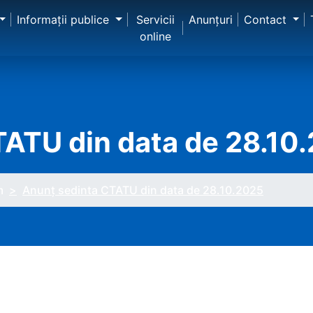
Informaţii publice
Servicii
Anunţuri
Contact
online
TATU din data de 28.10
m
Anunț sedinta CTATU din data de 28.10.2025