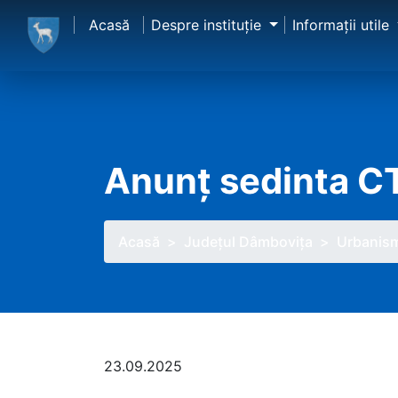
Acasă
Despre instituţie
Informaţii utile
Anunț sedinta C
Acasă
Judeţul Dâmbovița
Urbanis
23.09.2025