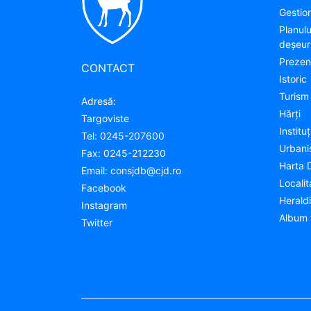
Gestion
Planul
deșeuri
Prezen
CONTACT
Istoric
Turism
Adresă:
Hărţi
Targoviste
Instituţ
Tel:
0245-207600
Urban
Fax:
0245-212230
Harta 
Email:
consjdb@cjd.ro
Localit
Facebook
Herald
Instagram
Album 
Twitter