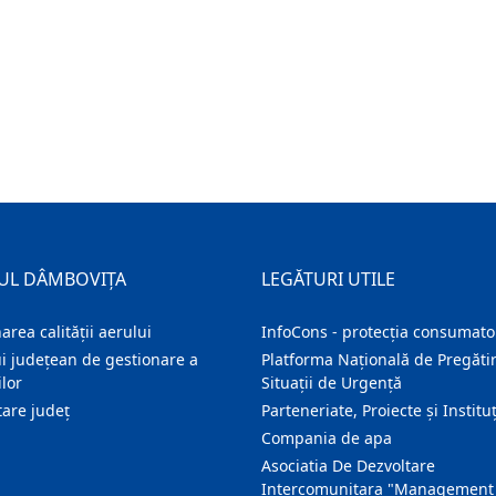
UL DÂMBOVIȚA
LEGĂTURI UTILE
area calității aerului
InfoCons - protecția consumator
i județean de gestionare a
Platforma Națională de Pregătir
lor
Situații de Urgență
are judeţ
Parteneriate, Proiecte și Instituț
Compania de apa
Asociatia De Dezvoltare
Intercomunitara "Management