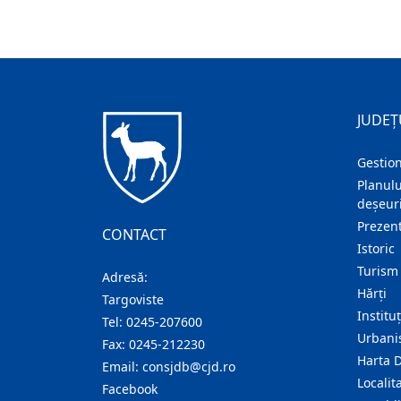
JUDEȚ
Gestion
Planulu
deșeuri
Prezent
CONTACT
Istoric
Turism
Adresă:
Hărţi
Targoviste
Institu
Tel:
0245-207600
Urban
Fax:
0245-212230
Harta 
Email:
consjdb@cjd.ro
Localita
Facebook