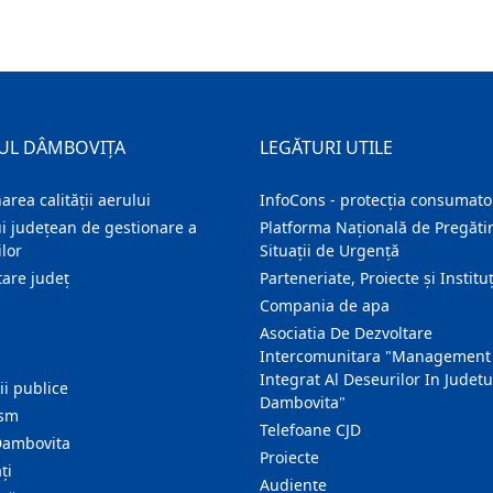
UL DÂMBOVIȚA
LEGĂTURI UTILE
area calității aerului
InfoCons - protecția consumator
i județean de gestionare a
Platforma Națională de Pregătir
lor
Situații de Urgență
are judeţ
Parteneriate, Proiecte și Instituț
Compania de apa
Asociatia De Dezvoltare
Intercomunitara "Management
Integrat Al Deseurilor In Judetu
ţii publice
Dambovita"
ism
Telefoane CJD
Dambovita
Proiecte
ţi
Audienţe