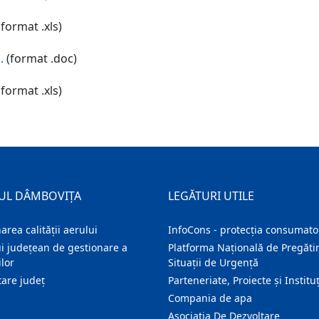
format .xls)
.
(format .doc)
format .xls)
UL DÂMBOVIȚA
LEGĂTURI UTILE
area calității aerului
InfoCons - protecția consumator
i județean de gestionare a
Platforma Națională de Pregătir
lor
Situații de Urgență
are judeţ
Parteneriate, Proiecte și Instituț
Compania de apa
Asociatia De Dezvoltare