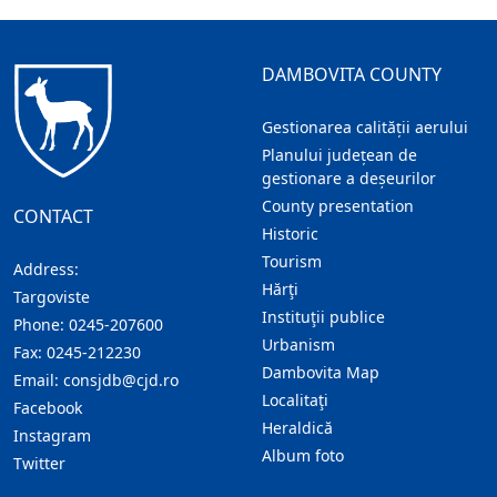
DAMBOVITA COUNTY
Gestionarea calității aerului
Planului județean de
gestionare a deșeurilor
County presentation
CONTACT
Historic
Tourism
Address:
Hărţi
Targoviste
Instituţii publice
Phone:
0245-207600
Urbanism
Fax:
0245-212230
Dambovita Map
Email:
consjdb@cjd.ro
Localitaţi
Facebook
Heraldică
Instagram
Album foto
Twitter