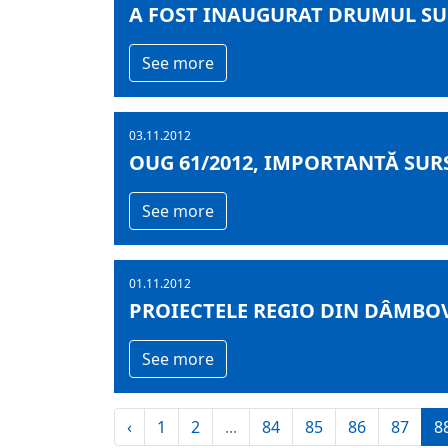
A FOST INAUGURAT DRUMUL SUD
See more
03.11.2012
OUG 61/2012, IMPORTANTĂ SUR
See more
01.11.2012
PROIECTELE REGIO DIN DÂMBOV
See more
‹
1
2
...
84
85
86
87
8