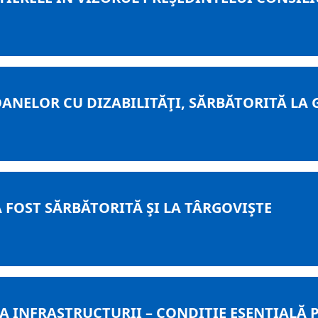
ANELOR CU DIZABILITĂŢI, SĂRBĂTORITĂ LA 
 FOST SĂRBĂTORITĂ ŞI LA TÂRGOVIŞTE
 INFRASTRUCTURII – CONDIŢIE ESENŢIALĂ 