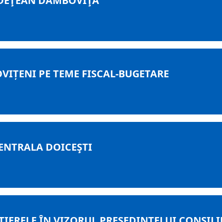
UDEŢEAN DÂMBOVIŢA
VIȚENI PE TEME FISCAL-BUGETARE
ENTRALA DOICEŞTI
TIERELE ÎN VIZORUL PREŞEDINTELUI CONSI