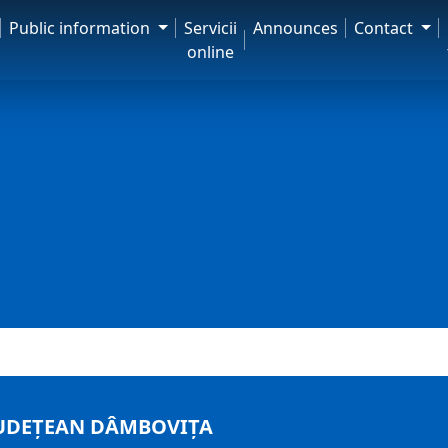
Public information
Servicii
Announces
Contact
online
 JUDEȚEAN DÂMBOVIȚA