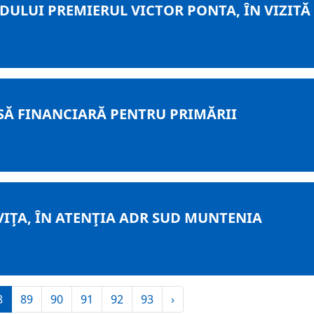
ULUI PREMIERUL VICTOR PONTA, ÎN VIZITĂ L
SĂ FINANCIARĂ PENTRU PRIMĂRII
IŢA, ÎN ATENŢIA ADR SUD MUNTENIA
8
89
90
91
92
93
›