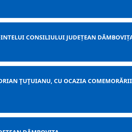
DINTELUI CONSILIULUI JUDEȚEAN DÂMBOVIȚ
ADRIAN ŢUŢUIANU, CU OCAZIA COMEMORĂRII 