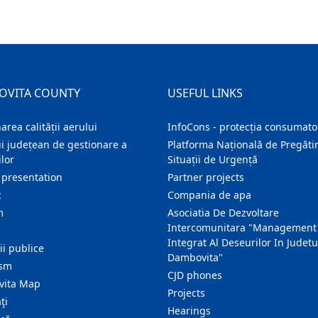
OVITA COUNTY
USEFUL LINKS
area calității aerului
InfoCons - protecția consumator
i județean de gestionare a
Platforma Națională de Pregătir
lor
Situații de Urgență
 presentation
Partner projects
c
Compania de apa
m
Asociatia De Dezvoltare
Intercomunitara "Management
Integrat Al Deseurilor In Judetu
ţii publice
Dambovita"
ism
CJD phones
ita Map
Projects
ţi
Hearings