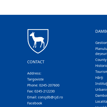
DAMB
Gestion
Planulu
deșeuri
County
CONTACT
Histori
Touris
Address:
Hărţi
Targoviste
Institu
Phone:
0245-207600
Urban
Fax:
0245-212230
Dambov
Email:
consjdb@cjd.ro
Localita
Facebook