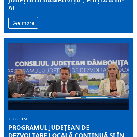
JUDEȚULUI DÂMBOVIȚA”, EDIȚIA A III-
A!
See more
23.05.2024
PROGRAMUL JUDEȚEAN DE
DEZVOLTARE LOCALĂ CONTINUĂ ȘI ÎN