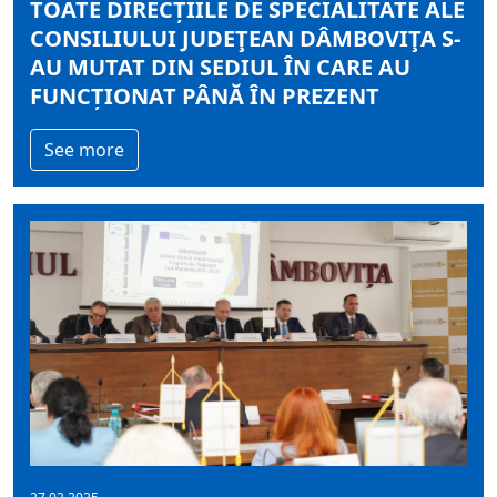
TOATE DIRECȚIILE DE SPECIALITATE ALE
CONSILIULUI JUDEŢEAN DÂMBOVIŢA S-
AU MUTAT DIN SEDIUL ÎN CARE AU
FUNCȚIONAT PÂNĂ ÎN PREZENT
See more