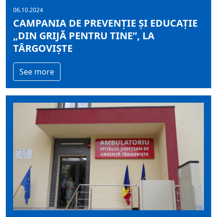
06.10.2024
CAMPANIA DE PREVENȚIE ȘI EDUCAȚIE
„DIN GRIJĂ PENTRU TINE”, LA
TÂRGOVIȘTE
See more