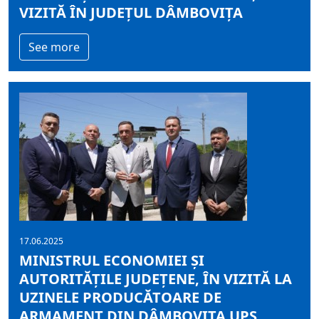
VIZITĂ ÎN JUDEȚUL DÂMBOVIȚA
See more
17.06.2025
MINISTRUL ECONOMIEI ȘI
AUTORITĂȚILE JUDEȚENE, ÎN VIZITĂ LA
UZINELE PRODUCĂTOARE DE
ARMAMENT DIN DÂMBOVIȚA UPS