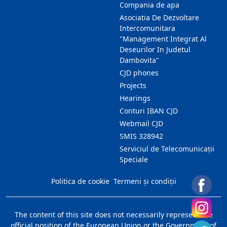
Compania de apa
Asociatia De Dezvoltare
Intercomunitara
"Management Integrat Al
Deseurilor In Judetul
Dambovita"
CJD phones
Projects
Hearings
Conturi IBAN CJD
Webmail CJD
SMIS 328942
Serviciul de Telecomunicații
Speciale
Politica de cookie
Termeni și condiții
The content of this site does not necessarily represent the
official position of the European Union or the Government of