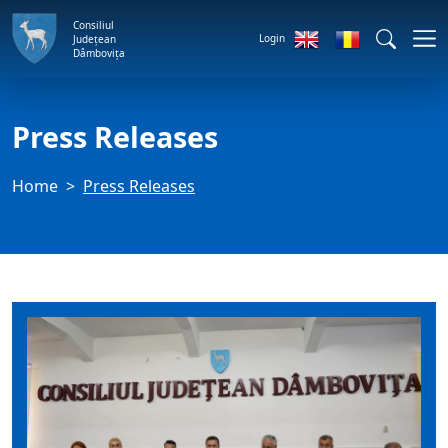
Consiliul
Login
Județean
Dâmbovița
Press Releases
Home
Press Releases