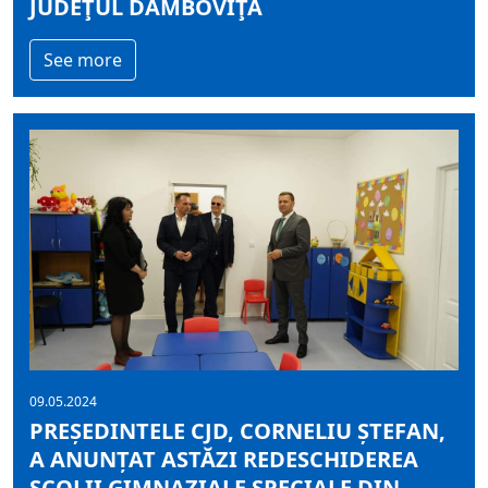
JUDEŢUL DÂMBOVIŢA
See more
09.05.2024
PREȘEDINTELE CJD, CORNELIU ȘTEFAN,
A ANUNȚAT ASTĂZI REDESCHIDEREA
ȘCOLII GIMNAZIALE SPECIALE DIN