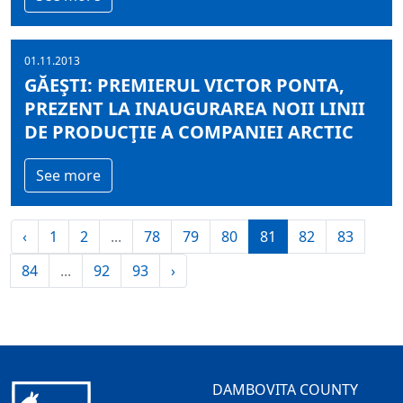
01.11.2013
GĂEŞTI: PREMIERUL VICTOR PONTA,
PREZENT LA INAUGURAREA NOII LINII
DE PRODUCŢIE A COMPANIEI ARCTIC
See more
‹
1
2
...
78
79
80
81
82
83
84
...
92
93
›
DAMBOVITA COUNTY