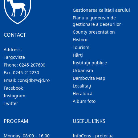
Gestionarea calității aerului
Planului județean de
gestionare a deșeurilor
County presentation
CONTACT
Historic
Tourism
Address:
Hărţi
Targoviste
Instituţii publice
Phone:
0245-207600
Urbanism
Fax:
0245-212230
Dambovita Map
Email:
consjdb@cjd.ro
Localitaţi
Facebook
Heraldică
Instagram
Album foto
Twitter
PROGRAM
USEFUL LINKS
Monday: 08:00 – 16:00
InfoCons - protecția