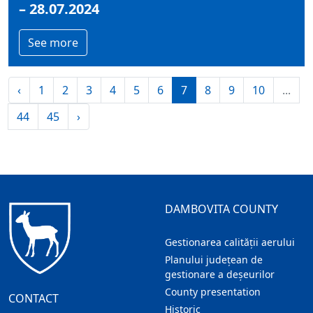
– 28.07.2024
See more
‹
1
2
3
4
5
6
7
8
9
10
...
44
45
›
DAMBOVITA COUNTY
Gestionarea calității aerului
Planului județean de
gestionare a deșeurilor
County presentation
CONTACT
Historic