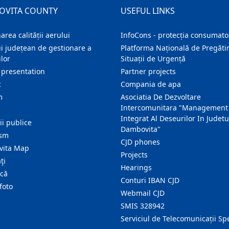
OVITA COUNTY
USEFUL LINKS
area calității aerului
InfoCons - protecția consumator
i județean de gestionare a
Platforma Națională de Pregătir
lor
Situații de Urgență
 presentation
Partner projects
c
Compania de apa
m
Asociatia De Dezvoltare
Intercomunitara "Management
Integrat Al Deseurilor In Judetu
ţii publice
Dambovita"
ism
CJD phones
ita Map
Projects
ţi
Hearings
ică
Conturi IBAN CJD
foto
Webmail CJD
SMIS 328942
Serviciul de Telecomunicații Sp