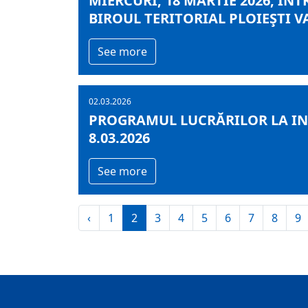
MIERCURI, 18 MARTIE 2026, ÎNT
BIROUL TERITORIAL PLOIEŞTI V
See more
02.03.2026
PROGRAMUL LUCRĂRILOR LA INF
8.03.2026
See more
‹
1
2
3
4
5
6
7
8
9