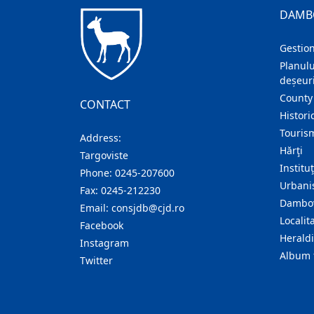
DAMB
Gestion
Planulu
deșeuri
County
CONTACT
Histori
Touris
Address:
Hărţi
Targoviste
Institu
Phone:
0245-207600
Urban
Fax:
0245-212230
Dambov
Email:
consjdb@cjd.ro
Localita
Facebook
Herald
Instagram
Album 
Twitter