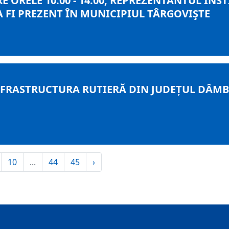
RE ORELE 10:00 - 14:00, REPREZENTANTUL IN
A FI PREZENT ÎN MUNICIPIUL TÂRGOVIŞTE
RASTRUCTURA RUTIERĂ DIN JUDEȚUL DÂMBOV
10
...
44
45
›