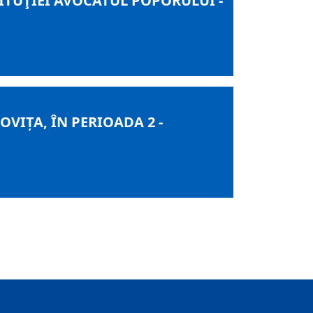
STITUŢIEI AVOCATUL POPORULUI -
IȚA, ÎN PERIOADA 2 -