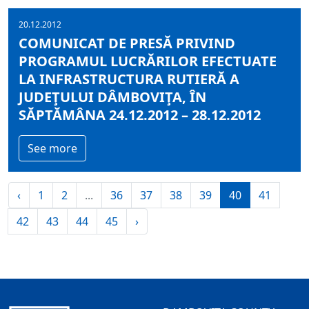
20.12.2012
COMUNICAT DE PRESĂ PRIVIND
PROGRAMUL LUCRĂRILOR EFECTUATE
LA INFRASTRUCTURA RUTIERĂ A
JUDEŢULUI DÂMBOVIŢA, ÎN
SĂPTĂMÂNA 24.12.2012 – 28.12.2012
See more
‹
1
2
...
36
37
38
39
40
41
42
43
44
45
›