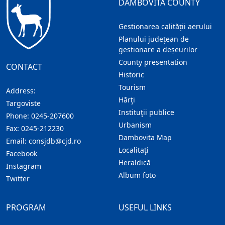
DAMBOVITA COUNTY
Gestionarea calității aerului
Planului județean de
gestionare a deșeurilor
County presentation
CONTACT
Historic
Tourism
Address:
Hărţi
Targoviste
Instituţii publice
Phone:
0245-207600
Urbanism
Fax:
0245-212230
Dambovita Map
Email:
consjdb@cjd.ro
Localitaţi
Facebook
Heraldică
Instagram
Album foto
Twitter
PROGRAM
USEFUL LINKS