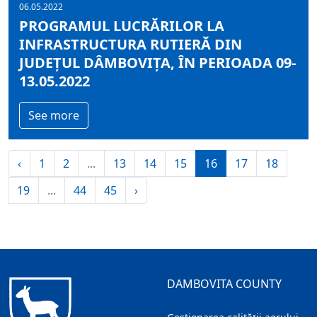
06.05.2022
PROGRAMUL LUCRĂRILOR LA
INFRASTRUCTURA RUTIERĂ DIN
JUDEȚUL DÂMBOVIȚA, ÎN PERIOADA 09-
13.05.2022
See more
‹
1
2
...
13
14
15
16
17
18
19
...
44
45
›
DAMBOVITA COUNTY