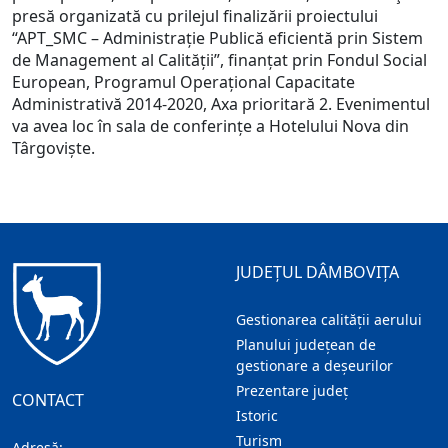
presă organizat
ă cu prilejul finalizării proiectului
“APT_SMC – Administra
ție Publică eficientă prin Sistem
de Management al Calității
”, finanțat prin Fondul Social
European, Programul Operațional Capacitate
Administrativă 2014-2020, Axa prioritară 2.
Evenimentul
va avea loc în sala de conferințe a Hotelului Nova din
Târgoviște.
JUDEȚUL DÂMBOVIȚA
Gestionarea calității aerului
Planului județean de
gestionare a deșeurilor
Prezentare judeţ
CONTACT
Istoric
Turism
Adresă: