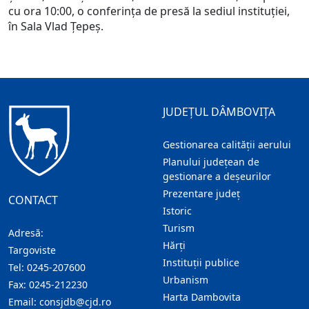
cu ora 10:00, o conferința de presă la sediul instituției,
în Sala Vlad Țepeș.
JUDEȚUL DÂMBOVIȚA
Gestionarea calității aerului
Planului județean de
gestionare a deșeurilor
Prezentare judeţ
CONTACT
Istoric
Turism
Adresă:
Hărţi
Targoviste
Instituţii publice
Tel:
0245-207600
Urbanism
Fax:
0245-212230
Harta Dambovita
Email:
consjdb@cjd.ro