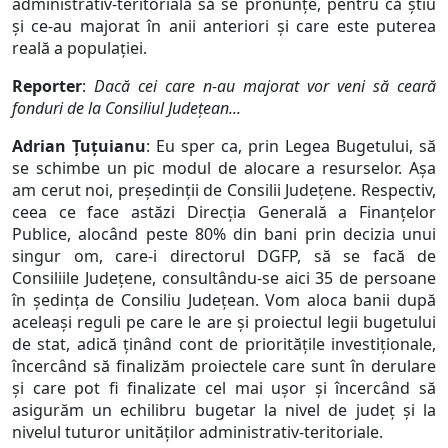
administrativ-teritorială să se pronunțe, pentru că știu
și ce-au majorat în anii anteriori și care este puterea
reală a populației.
Reporter
:
Dacă cei care n-au majorat vor veni să ceară
fonduri de la Consiliul Județean...
Adrian Țuțuianu
: Eu sper ca, prin Legea Bugetului, să
se schimbe un pic modul de alocare a resurselor. Așa
am cerut noi, președinții de Consilii Județene. Respectiv,
ceea ce face astăzi Direcția Generală a Finanțelor
Publice, alocând peste 80% din bani prin decizia unui
singur om, care-i directorul DGFP, să se facă de
Consiliile Județene, consultându-se aici 35 de persoane
în ședința de Consiliu Județean. Vom aloca banii după
aceleași reguli pe care le are și proiectul legii bugetului
de stat, adică ținând cont de prioritățile investiționale,
încercând să finalizăm proiectele care sunt în derulare
și care pot fi finalizate cel mai ușor și încercând să
asigurăm un echilibru bugetar la nivel de județ și la
nivelul tuturor unităților administrativ-teritoriale.