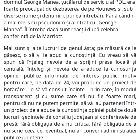
domnul George Manea, țucălarul de serviciu al PDL, era
foarte preocupat de dezbaterea de pe Hotnews și, sub
diverse nume și denumiri, punea întrebări. Până când n-
a mai mers cu pseudonim și a intrat cu „George
Manea”. Îl întreba dacă sunt reacții după celebra
conferință de la Marriott.
Mai sunt și alte lucruri de genul ăsta; pe măsură ce le
găsesc, o să vi le aduc la cunoștință. Eu vreau să vă
spun că înțeleg nevoia de a sprijini presa locală și
centrală, înțeleg și nevoia de a aduce la cunoștința
opiniei publice informații de interes public, motiv
pentru care, pe data de 24, voi propune un proiect de
hotărâre – o să vă consult înainte – prin care, în modul
transparent și cu sume care să nu fie foarte mari,
pentru că nu ne putem permite, să vă iau parteneri într-
un proiect de a aduce la cunoștința opiniei publice două
lucruri: ședințele de consiliu județean și conferințele de
presă; fără obligația de a nu critica, fără obligația de a
nu scrie ceea ce, eventual, nu ar conveni administrației
publice județene.