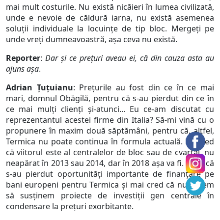
mai mult costurile. Nu există nicăieri în lumea civilizată,
unde e nevoie de căldură iarna, nu există asemenea
soluții individuale la locuințe de tip bloc. Mergeți pe
unde vreți dumneavoastră, așa ceva nu există.
Reporter
:
Dar și ce prețuri aveau ei, că din cauza asta au
ajuns așa
.
Adrian Țuțuianu
: Prețurile au fost din ce în ce mai
mari, domnul Obăgilă, pentru că s-au pierdut din ce în
ce mai mulți clienți și-atunci... Eu ce-am discutat cu
reprezentantul acestei firme din Italia? Să-mi vină cu o
propunere în maxim două săptămâni, pentru că, altfel,
Termica nu poate continua în formula actuală. Eu cred
că viitorul este al centralelor de bloc sau de cvartal, nu
neapărat în 2013 sau 2014, dar în 2018 așa va fi. Cred că
s-au pierdut oportunități importante de finanțare pe
bani europeni pentru Termica și mai cred că nu putem
să susținem proiecte de investiții gen centrale în
condensare la prețuri exorbitante.