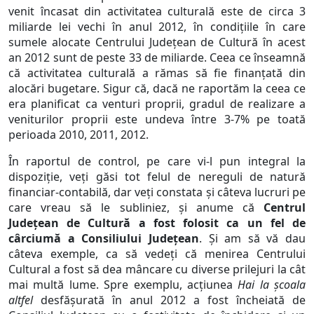
venit încasat din activitatea culturală este de circa 3
miliarde lei vechi în anul 2012, în condițiile în care
sumele alocate Centrului Județean de Cultură în acest
an 2012 sunt de peste 33 de miliarde. Ceea ce înseamnă
că activitatea culturală a rămas să fie finanțată din
alocări bugetare. Sigur că, dacă ne raportăm la ceea ce
era planificat ca venturi proprii, gradul de realizare a
veniturilor proprii este undeva între 3-7% pe toată
perioada 2010, 2011, 2012.
În raportul de control, pe care vi-l pun integral la
dispoziție, veți găsi tot felul de nereguli de natură
financiar-contabilă, dar veți constata și câteva lucruri pe
care vreau să le subliniez, și anume că
Centrul
Județean de Cultură a fost folosit ca un fel de
cârciumă a Consiliului Județean
. Și am să vă dau
câteva exemple, ca să vedeți că menirea Centrului
Cultural a fost să dea mâncare cu diverse prilejuri la cât
mai multă lume. Spre exemplu, acțiunea
Hai la școala
altfel
desfășurată în anul 2012 a fost încheiată de