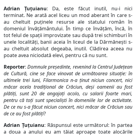
Adrian Țuțuianu
: Da, este făcut inutil, nu-i nici
terminat. Ne arată acel liceu un mod aberant în care s-
au cheltuit puținele resurse ale statului român în
domeniul învățământului. În timp ce învățăm, încă, în
tot felul de spații improvizate sau după trei schimburi în
unele localități, banii aceia în liceul de la Dărmănești s-
au cheltuit absolut degeaba, inutil. Clădirea aceea nu
poate avea niciodată elevi, pentru că nu sunt.
Reporter
:
Domnule președinte, revenind la Centrul Județean
de Cultură, cine se face vinovat de următoarea situație: în
ultimele trei luni, Filarmonica n-a ținut niciun concert, nici
măcar acela tradițional de Crăciun, deși oamenii au fost
plătiți, sunt 20 de angajați acolo, cu salarii foarte mari,
pentru că toți sunt specialiști în domeniile lor de activitate.
De ce nu s-a făcut niciun concert, nici măcar de Crăciun sau
de ce au fost plătiți
?
Adrian Țuțuianu
: Răspunsul este următorul: în partea
a doua a anului eu am tăiat aproape toate alocările