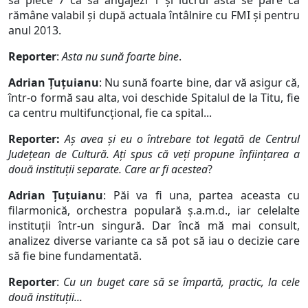
să plece 7 ca să angajezi 1 și lucrul ăsta se pare că
rămâne valabil și după actuala întâlnire cu FMI și pentru
anul 2013.
Reporter
:
Asta nu sună foarte bine
.
Adrian Țuțuianu
: Nu sună foarte bine, dar vă asigur că,
într-o formă sau alta, voi deschide Spitalul de la Titu, fie
ca centru multifuncțional, fie ca spital...
Reporter:
Aș avea și eu o întrebare tot legată de Centrul
Județean de Cultură. Ați spus că veți propune înființarea a
două instituții separate. Care ar fi acestea
?
Adrian Țuțuianu
: Păi va fi una, partea aceasta cu
filarmonică, orchestra populară ș.a.m.d., iar celelalte
instituții într-un singură. Dar încă mă mai consult,
analizez diverse variante ca să pot să iau o decizie care
să fie bine fundamentată.
Reporter
:
Cu un buget care să se împartă, practic, la cele
două instituții...