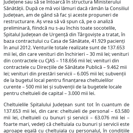
Județene sau să se întoarcă în structura Ministerului
Sănătății. După ce mă voi lămuri dacă rămân la Consiliul
Județean, am de gând să fac și aceste propuneri de
restructurare. Aș vrea să vă spun că, pe o analiză
preliminară, fiindcă nu s-au închis toate socotelile,
Spitalul Județean de Urgență din Târgoviște a tratat, în
baza contractului cu Casa de Sănătate, 41.929 pacienți
în anul 2012. Venturile totale realizate sunt de 137.653
mii lei, din care venituri din închirieri – 30 mii lei; venituri
din contractele cu CJAS – 118.656 mii lei; venituri din
contractele cu Direcțiile de Sănătate Publică – 9.462 mii
lei; venituri din prestări servicii – 6.005 mii lei; subvenții
de la bugetul local pentru finanțarea cheltuielilor
curente – 500 mii lei și subvenții de la bugetele locale
pentru cheltuieli de capital – 3.000 mii lei.
Cheltuielile Spitalului Județean sunt tot în cuantum de
137.653 mii lei, din care: cheltuieli de personal – 63.580
mii lei, cheltuieli cu bunuri și servicii – 63.076 mii lei –
foarte mari, vedeți că cheltuiala cu bunuri și servicii este
aproape egală cu cheltuiala cu personalul, în condițiile