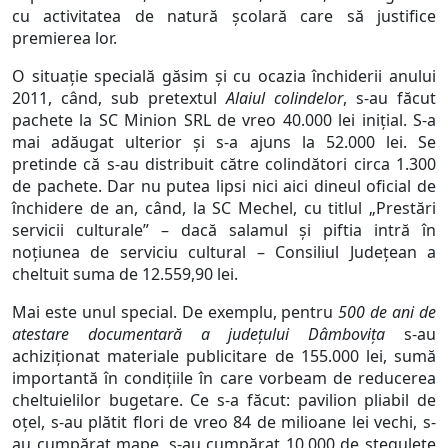
cu activitatea de natură școlară care să justifice
premierea lor.
O situație specială găsim și cu ocazia închiderii anului
2011, când, sub pretextul
Alaiul colindelor
, s-au făcut
pachete la SC Minion SRL de vreo 40.000 lei inițial. S-a
mai adăugat ulterior și s-a ajuns la 52.000 lei. Se
pretinde că s-au distribuit către colindători circa 1.300
de pachete. Dar nu putea lipsi nici aici dineul oficial de
închidere de an, când, la SC Mechel, cu titlul „Prestări
servicii culturale” – dacă salamul și piftia intră în
noțiunea de serviciu cultural – Consiliul Județean a
cheltuit suma de 12.559,90 lei.
Mai este unul special. De exemplu, pentru
500 de ani de
atestare documentară a județului Dâmbovița
s-au
achiziționat materiale publicitare de 155.000 lei, sumă
importantă în condițiile în care vorbeam de reducerea
cheltuielilor bugetare. Ce s-a făcut: pavilion pliabil de
oțel, s-au plătit flori de vreo 84 de milioane lei vechi, s-
au cumpărat mape, s-au cumpărat 10.000 de stegulețe