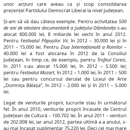
unor acțiuni care aveau ca și scop consolidarea
prezenței Partidului Democrat Liberal la nivel județean.
Și-am să vă dau câteva exemple. Pentru activitatea
500
de ani de atestare documentară a județului Dâmbovița
s-au
alocat 800.000 lei, 8 miliarde lei vechi în anul 2012.
Pentru
Festivalul Păpușilor Vii
, în 2012 – 30.000 lei și în
2011 – 15.000 lei. Pentru
Ziua Internațională a Romilor
–
40.000 lei a fost alocarea în 2012 de la Consiliul
Județean, în timp ce, de exemplu, pentru
Trofeul Coresi
,
în 2011 s-au alocat 15.000 lei, în 2012 – 5.500 lei;
pentru
Festivalul Mozart
, în 2012 – 1.000 lei, în 2011 – 500
lei sau pentru concursul derulat de Liceul de Arte
„Domnița Bălașa”, în 2012 – 2.000 lei și în 2011 – 5.000
lei.
Legat de veniturile proprii, lucrurile stau în următorul
fel. În anul 2010, veniturile proprii încasate de Centrul
Județean de Cultură – 100.702 lei. În anul 2011 – venituri
de 202.008 lei, iar anul 2012, partea ultimă a a anului, s-
au mai încasat suplimentar 75.220 lei. Deci cel mai mare