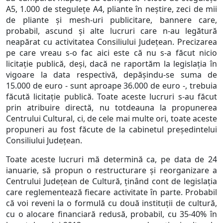
A5, 1.000 de stegulețe A4, pliante în neștire, zeci de mii
de pliante și mesh-uri publicitare, bannere care,
probabil, ascund și alte lucruri care n-au legătură
neapărat cu activitatea Consiliului Județean. Precizarea
pe care vreau s-o fac aici este că nu s-a făcut nicio
licitație publică, deși, dacă ne raportăm la legislația în
vigoare la data respectivă, depășindu-se suma de
15.000 de euro - sunt aproape 36.000 de euro -, trebuia
făcută licitație publică. Toate aceste lucruri s-au făcut
prin atribuire directă, nu totdeauna la propunerea
Centrului Cultural, ci, de cele mai multe ori, toate aceste
propuneri au fost făcute de la cabinetul președintelui
Consiliului Județean.
Toate aceste lucruri mă determină ca, pe data de 24
ianuarie, să propun o restructurare și reorganizare a
Centrului Județean de Cultură, ținând cont de legislația
care reglementează fiecare activitate în parte. Probabil
că voi reveni la o formulă cu două instituții de cultură,
cu o alocare financiară redusă, probabil, cu 35-40% în