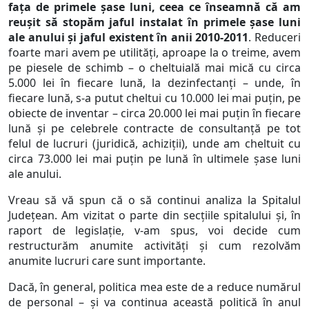
fața de primele șase luni, ceea ce înseamnă că am
reușit să stopăm jaful instalat în primele șase luni
ale anului și jaful existent în anii 2010-2011
. Reduceri
foarte mari avem pe utilități, aproape la o treime, avem
pe piesele de schimb – o cheltuială mai mică cu circa
5.000 lei în fiecare lună, la dezinfectanți – unde, în
fiecare lună, s-a putut cheltui cu 10.000 lei mai puțin, pe
obiecte de inventar – circa 20.000 lei mai puțin în fiecare
lună și pe celebrele contracte de consultanță pe tot
felul de lucruri (juridică, achiziții), unde am cheltuit cu
circa 73.000 lei mai puțin pe lună în ultimele șase luni
ale anului.
Vreau să vă spun că o să continui analiza la Spitalul
Județean. Am vizitat o parte din secțiile spitalului și, în
raport de legislație, v-am spus, voi decide cum
restructurăm anumite activități și cum rezolvăm
anumite lucruri care sunt importante.
Dacă, în general, politica mea este de a reduce numărul
de personal – și va continua această politică în anul