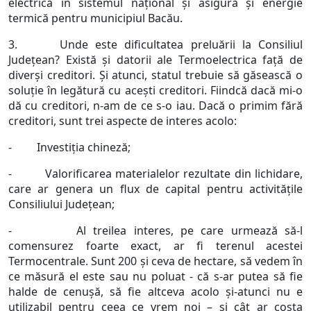
electrică în sistemul național și asigură și energie
termică pentru municipiul Bacău.
3. Unde este dificultatea preluării la Consiliul
Județean? Există și datorii ale Termoelectrica față de
diverși creditori. Și atunci, statul trebuie să găsească o
soluție în legătură cu acești creditori. Fiindcă dacă mi-o
dă cu creditori, n-am de ce s-o iau. Dacă o primim fără
creditori, sunt trei aspecte de interes acolo:
- Investiția chineză;
- Valorificarea materialelor rezultate din lichidare,
care ar genera un flux de capital pentru activitățile
Consiliului Județean;
- Al treilea interes, pe care urmează să-l
comensurez foarte exact, ar fi terenul acestei
Termocentrale. Sunt 200 și ceva de hectare, să vedem în
ce măsură el este sau nu poluat - că s-ar putea să fie
halde de cenușă, să fie altceva acolo și-atunci nu e
utilizabil pentru ceea ce vrem noi – și cât ar costa