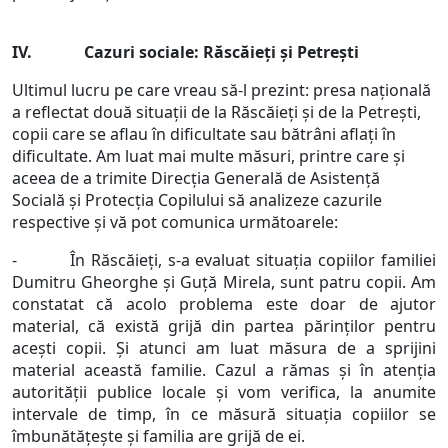
IV. Cazuri sociale: Răscăieți și Petrești
Ultimul lucru pe care vreau să-l prezint: presa națională
a reflectat două situații de la Răscăieți și de la Petrești,
copii care se aflau în dificultate sau bătrâni aflați în
dificultate. Am luat mai multe măsuri, printre care și
aceea de a trimite Direcția Generală de Asistență
Socială și Protecția Copilului să analizeze cazurile
respective și vă pot comunica următoarele:
- În Răscăieți, s-a evaluat situația copiilor familiei
Dumitru Gheorghe și Guță Mirela, sunt patru copii. Am
constatat că acolo problema este doar de ajutor
material, că există grijă din partea părinților pentru
acești copii. Și atunci am luat măsura de a sprijini
material această familie. Cazul a rămas și în atenția
autorității publice locale și vom verifica, la anumite
intervale de timp, în ce măsură situația copiilor se
îmbunătățește și familia are grijă de ei.