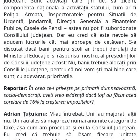
Județean. Sunt activități care țin de, să zicem,
componenta națională a activității statului, cum ar fi
Poliția, Armata, Inspectoratele pentru Situații de
Urgență, jandarmii, Direcția Generală a Finanțelor
Publice, Casele de Pensii – astea nu pot fi subordonate
Consiliului Județean. Dar eu cred că este nevoie să
aducem lucrurile cât mai aproape de cetățean. S-a
discutat dacă banii pentru școli ar trebui derulați de
Ministerul Educației și răspunsul nostru, al președinților
de Consilii Județene a fost: Nu, banii trebuie alocați prin
Consiliile Județene, pentru că noi vom ști mai bine care
sunt, cu adevărat, prioritățile.
Reporter:
În ceea ce-i privește pe primarii dumneavoastră,
social-democrați, aveți vreo evidență dacă toți au făcut acea
corelare de 16% la creșterea impozitelor
?
Adrian Țuțuianu:
M-au întrebat. Unii au majorat, alții
nu. Unii au ales să majoreze numai anumite categorii de
taxe, așa cum am procedat și eu la Consiliul Județean.
Eu cred că trebuie să lăsăm fiecare unitate