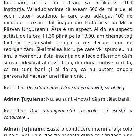
financiare, fiindcă nu puteam să echilibrez altfel
instituția. Vă aduc aminte că aveam 600 de miliarde lei
vechi datorii scadente la care s-au adăugat 100 de
miliarde – ce-am dat înapoi din Hotărârea lui Mihai
Răzvan Ungureanu. Ăsta e un aspect. Al doilea aspect:
astăzi, de la ora 11.30 până pe la 13.00, am chemat toți
factorii responsabili pentru a ne decide cum ne
reorganizăm. Și-al treilea lucru pe care vi-l spun: eu nu
am, la momentul ăsta, intenția de a face o filarmonică în
sensul adevărat al cuvântului, din două motive: o dată,
că nu sunt bani și al doilea, că nu putem angaja
personalul necesar unei filarmonici.
Reporter:
Deci dumneavoastră sunteți vinovat, să-nțeleg.
Adrian Țuțuianu
: Nu, eu sunt vinovat că am tăiat banii.
Reporter:
Dar managementul de-acolo, că există o
conducere...
Adrian Țuțuianu
: Există o conducere interimară și colo
și colo. Voi lua și decizia aceasta după ce gândesc bine