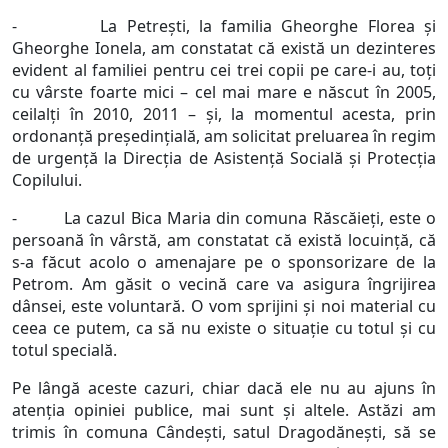
- La Petrești, la familia Gheorghe Florea și
Gheorghe Ionela, am constatat că există un dezinteres
evident al familiei pentru cei trei copii pe care-i au, toți
cu vârste foarte mici – cel mai mare e născut în 2005,
ceilalți în 2010, 2011 – și, la momentul acesta, prin
ordonanță președințială, am solicitat preluarea în regim
de urgență la Direcția de Asistență Socială și Protecția
Copilului.
- La cazul Bica Maria din comuna Răscăieți, este o
persoană în vârstă, am constatat că există locuință, că
s-a făcut acolo o amenajare pe o sponsorizare de la
Petrom. Am găsit o vecină care va asigura îngrijirea
dânsei, este voluntară. O vom sprijini și noi material cu
ceea ce putem, ca să nu existe o situație cu totul și cu
totul specială.
Pe lângă aceste cazuri, chiar dacă ele nu au ajuns în
atenția opiniei publice, mai sunt și altele. Astăzi am
trimis în comuna Cândești, satul Dragodănești, să se