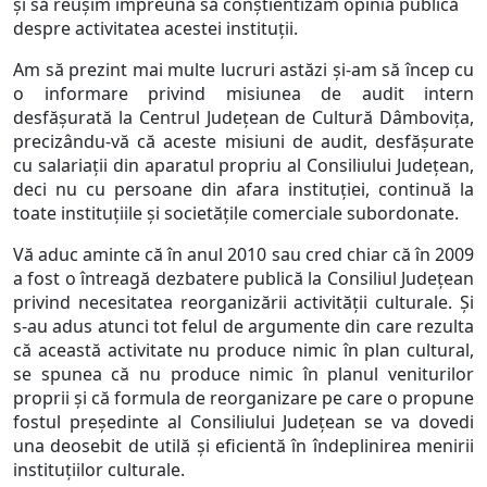
și să reușim împreună să conștientizăm opinia publică
despre activitatea acestei instituții.
Am să prezint mai multe lucruri astăzi și-am să încep cu
o informare privind misiunea de audit intern
desfășurată la Centrul Județean de Cultură Dâmbovița,
precizându-vă că aceste misiuni de audit, desfășurate
cu salariații din aparatul propriu al Consiliului Județean,
deci nu cu persoane din afara instituției, continuă la
toate instituțiile și societățile comerciale subordonate.
Vă aduc aminte că în anul 2010 sau cred chiar că în 2009
a fost o întreagă dezbatere publică la Consiliul Județean
privind necesitatea reorganizării activității culturale. Și
s-au adus atunci tot felul de argumente din care rezulta
că această activitate nu produce nimic în plan cultural,
se spunea că nu produce nimic în planul veniturilor
proprii și că formula de reorganizare pe care o propune
fostul președinte al Consiliului Județean se va dovedi
una deosebit de utilă și eficientă în îndeplinirea menirii
instituțiilor culturale.