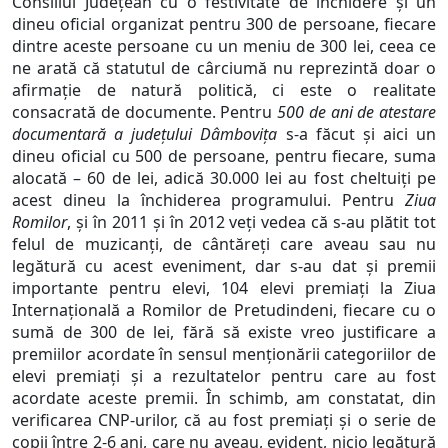
Consiliul Județean cu o festivitate de închidere și un
dineu oficial organizat pentru 300 de persoane, fiecare
dintre aceste persoane cu un meniu de 300 lei, ceea ce
ne arată că statutul de cârciumă nu reprezintă doar o
afirmație de natură politică, ci este o realitate
consacrată de documente. Pentru
500 de ani de atestare
documentară a județului Dâmbovița
s-a făcut și aici un
dineu oficial cu 500 de persoane, pentru fiecare, suma
alocată – 60 de lei, adică 30.000 lei au fost cheltuiți pe
acest dineu la închiderea programului. Pentru
Ziua
Romilor
, și în 2011 și în 2012 veți vedea că s-au plătit tot
felul de muzicanți, de cântăreți care aveau sau nu
legătură cu acest eveniment, dar s-au dat și premii
importante pentru elevi, 104 elevi premiați la Ziua
Internațională a Romilor de Pretudindeni, fiecare cu o
sumă de 300 de lei, fără să existe vreo justificare a
premiilor acordate în sensul menționării categoriilor de
elevi premiați și a rezultatelor pentru care au fost
acordate aceste premii. În schimb, am constatat, din
verificarea CNP-urilor, că au fost premiați și o serie de
copii între 2-6 ani, care nu aveau, evident, nicio legătură