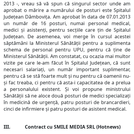
2013 -, vreau să vă spun că singurul sector unde am
aprobat o mărire a numărului de posturi este Spitalul
Județean Dâmbovița. Am aprobat în data de 07.01.2013
un număr de 16 posturi, numai personal medical,
medici și asistenți, pentru secțiile care țin de Spitalul
Județean. De asemenea, voi merge în cursul acestei
săptămâni la Ministerul Sănătății pentru a suplimenta
schema de personal pentru UPU, pentru că ține de
Ministerul Sănătății. Am constatat, cu ocazia mai multor
vizite pe care le-am făcut în Spitalul Județean, că sunt
necesari salariați, un număr important suplimentar,
pentru că se stă foarte mult și nu pentru că oamenii nu-
și fac treaba, ci pentru că asta-i capacitatea de a prelua
a personalului existent. Și voi propune ministrului
Sănătății să ne aloce două posturi de medici specializați
în medicină de urgență, patru posturi de brancardieri,
cinci de infirmiere și patru posturi de asistent medical.
III. Contract cu SMILE MEDIA SRL (Hotnews)