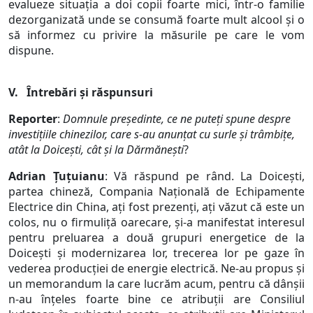
evalueze situația a doi copii foarte mici, într-o familie
dezorganizată unde se consumă foarte mult alcool și o
să informez cu privire la măsurile pe care le vom
dispune.
V. Întrebări și răspunsuri
Reporter
:
Domnule președinte, ce ne puteți spune despre
investițiile chinezilor, care s-au anunțat cu surle și trâmbițe,
atât la Doicești, cât și la Dărmănești
?
Adrian Țuțuianu
: Vă răspund pe rând. La Doicești,
partea chineză, Compania Națională de Echipamente
Electrice din China, ați fost prezenți, ați văzut că este un
colos, nu o firmuliță oarecare, și-a manifestat interesul
pentru preluarea a două grupuri energetice de la
Doicești și modernizarea lor, trecerea lor pe gaze în
vederea producției de energie electrică. Ne-au propus și
un memorandum la care lucrăm acum, pentru că dânșii
n-au înțeles foarte bine ce atribuții are Consiliul