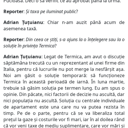
Pucioasa. Deci o să verific ce au aprobat până la urmă.
Reporter
:
Și taxa pe iluminat public
?
Adrian Țuțuianu
: Chiar n-am auzit până acum de
asemenea taxă.
Reporter
:
Din ceea ce știți, s-a ajuns la o înțelegere sau la o
soluție în privința Termica
?
Adrian Țuțuianu
: Legat de Termica, am avut o discuție
săptămâna trecută cu un reprezentant al unei firme din
Italia, pentru că lucrurile nu pot merge la nesfârșit așa.
Noi am găsit o soluție temporară: să funcționeze
Termica în această perioadă de iarnă. În luna martie,
trebuie să găsim soluția pe termen lung. Eu am spus o
opinie. Din păcate, nici factorii de decizie nu ascultă, dar
nici populația nu ascultă. Soluția cu centrale individuale
de apartament este una care nu va putea rezista în
timp. Pe de o parte, pentru că se va liberaliza total
prețul la gaze și costurile vor fi mari, iar în al doilea rând
că vor veni taxe de mediu suplimentare, care vor mări și