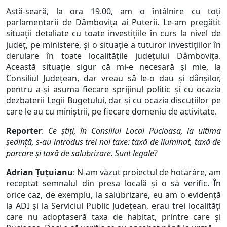
Astă-seară, la ora 19.00, am o întâlnire cu toți
parlamentarii de Dâmbovița ai Puterii. Le-am pregătit
situații detaliate cu toate investițiile în curs la nivel de
județ, pe ministere, și o situație a tuturor investițiilor în
derulare în toate localitățile județului Dâmbovița.
Această situație sigur că mi-e necesară și mie, la
Consiliul Județean, dar vreau să le-o dau și dânșilor,
pentru a-și asuma fiecare sprijinul politic și cu ocazia
dezbaterii Legii Bugetului, dar și cu ocazia discuțiilor pe
care le au cu miniștrii, pe fiecare domeniu de activitate.
Reporter
:
Ce știți, în Consiliul Local Pucioasa, la ultima
ședință, s-au introdus trei noi taxe: taxă de iluminat, taxă de
parcare și taxă de salubrizare. Sunt legale
?
Adrian Țuțuianu
: N-am văzut proiectul de hotărâre, am
receptat semnalul din presa locală și o să verific. În
orice caz, de exemplu, la salubrizare, eu am o evidență
la ADI și la Serviciul Public Județean, erau trei localități
care nu adoptaseră taxa de habitat, printre care și