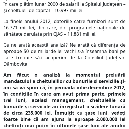
în care plătim lunar 2000 de salarii la Spitalul Județean –
și cheltuieli de capital – 10.997 mii lei.
La finele anului 2012, datoriile către furnizori sunt de
16.771 mii lei, din care, din programele naționale de
sănătate derulate prin CJAS – 11.881 mii lei.
Ce ne arată această analiză? Ne arată că diferența de
aproape 50 de miliarde lei vechi s-a înseamnă bani pe
care trebuie să-i acoperim de la Consiliul Județean
Dâmbovița.
Am făcut o analiză la momentul preluării
mandatului a cheltuielilor cu bunurile și serviciile și-
am să vă spun că, în perioada iulie-decembrie 2012,
în condițiile în care am avut prima parte, primele
trei luni, același management, cheltuielile cu
bunurile și serviciile au înregistrat o scădere lunară
de circa 235.000 lei. Înmulțit cu șase luni, vedeți
foarte bine că am ajuns la aproape 2.000.000 lei
cheltuiți mai puțin în ultimele șase luni ale anului