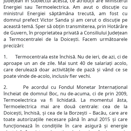
Județean în subiectul acesta, ce atribuții are Ministerul
Energiei sau Termoelectrica. Am avut o discuție cu
ministrul Energiei săptămâna trecută, am fost cu
domnul prefect Victor Sanda și am cerut o discuție pe
această temă. Sper să obțin transmiterea, prin Hotărâre
de Guvern, în proprietatea privată a Consiliului Județean
a Termocentralei de la Doicești. Facem următoarele
precizări:
1. Termocentrala este închisă. Nu de ieri, de azi, ci de
aproape un an de zile. Mai sunt 40 de salariați acolo,
care derulează doar activitățile de pază și vând ce se
poate vinde de-acolo, inclusiv fier vechi.
2. Pe acordul cu Fondul Monetar Internațional
încheiat de domnul Boc, nu de-acuma, ci de prin 2009,
Termoelectrica va fi lichidată. La momentul ăsta,
Termoelectrica mai are două centrale: cea de la
Doicești, închisă, și cea de la Borzești – Bacău, care are
toate autorizațiile necesare până în anul 2015 și care
funcționează în condițiile în care asigură și energie