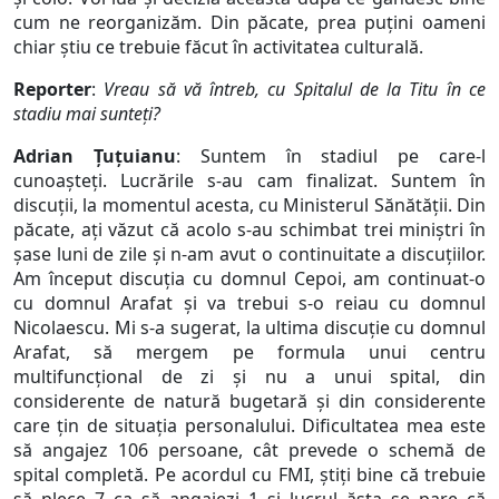
cum ne reorganizăm. Din păcate, prea puțini oameni
chiar știu ce trebuie făcut în activitatea culturală.
Reporter
:
Vreau să vă întreb, cu Spitalul de la Titu în ce
stadiu mai sunteți?
Adrian Țuțuianu
: Suntem în stadiul pe care-l
cunoașteți. Lucrările s-au cam finalizat. Suntem în
discuții, la momentul acesta, cu Ministerul Sănătății. Din
păcate, ați văzut că acolo s-au schimbat trei miniștri în
șase luni de zile și n-am avut o continuitate a discuțiilor.
Am început discuția cu domnul Cepoi, am continuat-o
cu domnul Arafat și va trebui s-o reiau cu domnul
Nicolaescu. Mi s-a sugerat, la ultima discuție cu domnul
Arafat, să mergem pe formula unui centru
multifuncțional de zi și nu a unui spital, din
considerente de natură bugetară și din considerente
care țin de situația personalului. Dificultatea mea este
să angajez 106 persoane, cât prevede o schemă de
spital completă. Pe acordul cu FMI, știți bine că trebuie