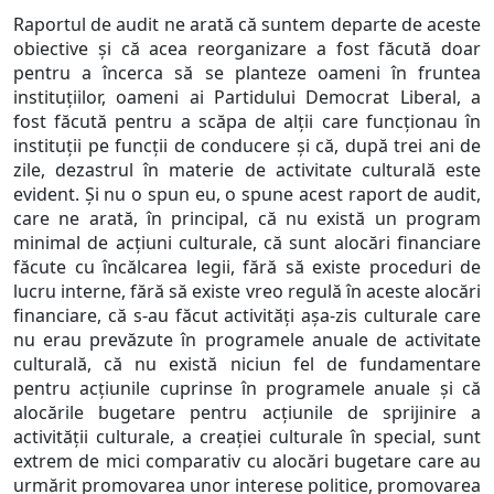
Raportul de audit ne arată că suntem departe de aceste
obiective și că acea reorganizare a fost făcută doar
pentru a încerca să se planteze oameni în fruntea
instituțiilor, oameni ai Partidului Democrat Liberal, a
fost făcută pentru a scăpa de alții care funcționau în
instituții pe funcții de conducere și că, după trei ani de
zile, dezastrul în materie de activitate culturală este
evident. Și nu o spun eu, o spune acest raport de audit,
care ne arată, în principal, că nu există un program
minimal de acțiuni culturale, că sunt alocări financiare
făcute cu încălcarea legii, fără să existe proceduri de
lucru interne, fără să existe vreo regulă în aceste alocări
financiare, că s-au făcut activități așa-zis culturale care
nu erau prevăzute în programele anuale de activitate
culturală, că nu există niciun fel de fundamentare
pentru acțiunile cuprinse în programele anuale și că
alocările bugetare pentru acțiunile de sprijinire a
activității culturale, a creației culturale în special, sunt
extrem de mici comparativ cu alocări bugetare care au
urmărit promovarea unor interese politice, promovarea