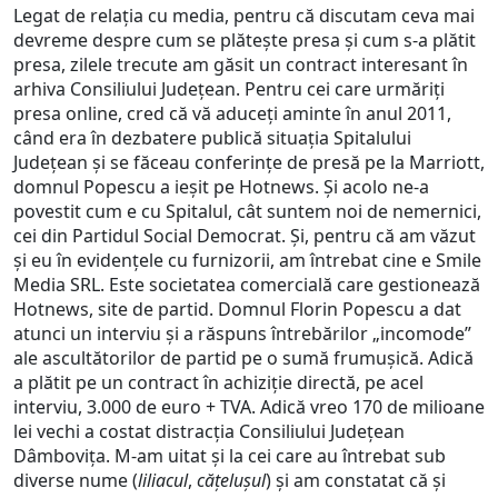
Legat de relația cu media, pentru că discutam ceva mai
devreme despre cum se plătește presa și cum s-a plătit
presa, zilele trecute am găsit un contract interesant în
arhiva Consiliului Județean. Pentru cei care urmăriți
presa online, cred că vă aduceți aminte în anul 2011,
când era în dezbatere publică situația Spitalului
Județean și se făceau conferințe de presă pe la Marriott,
domnul Popescu a ieșit pe Hotnews. Și acolo ne-a
povestit cum e cu Spitalul, cât suntem noi de nemernici,
cei din Partidul Social Democrat. Și, pentru că am văzut
și eu în evidențele cu furnizorii, am întrebat cine e Smile
Media SRL. Este societatea comercială care gestionează
Hotnews, site de partid. Domnul Florin Popescu a dat
atunci un interviu și a răspuns întrebărilor „incomode”
ale ascultătorilor de partid pe o sumă frumușică. Adică
a plătit pe un contract în achiziție directă, pe acel
interviu, 3.000 de euro + TVA. Adică vreo 170 de milioane
lei vechi a costat distracția Consiliului Județean
Dâmbovița. M-am uitat și la cei care au întrebat sub
diverse nume (
liliacul
,
cățelușul
) și am constatat că și