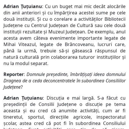
Adrian Țuțuianu
: Cu un buget mai mic decât alocările
din anii anteriori și cu împărțirea acestei sume pe cele
două instituții. Și cu o corelare a activităților Bibliotecii
Județene cu Centrul Județean de Cultură sau cele două
instituții rezultate și Muzeul Județean. De exemplu, anul
acesta avem câteva evenimente importante legate de
Mihai Viteazul, legate de Brâncoveanu, lucruri care,
până la urmă, trebuie să-și găsească răspunsul de
natură culturală prin colaborarea tuturor instituțiilor și
nu la modul separat.
Reporter
:
Domnule președinte, îmbrățișați ideea domnului
Dragnea de a ceda deconcentratele în subordinea Consiliilor
Județene
?
Adrian Țuțuianu
: Discuția e mai largă. S-a făcut cu
președinții de Consilii Județene o discuție pe tema
aceasta și eu cred că anumite activități, cum ar fi
tineretul, sportul, direcțiile agricole, inspectoratul
școlar, astea cred că pot fi în subordinea Consiliului