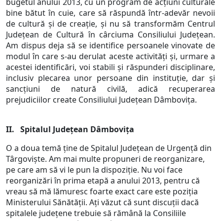
bugetul anului 2013, cu un program de acțiuni culturale
bine bătut în cuie, care să răspundă într-adevăr nevoii
de cultură și de creație, și nu să transformăm Centrul
Județean de Cultură în cârciuma Consiliului Județean.
Am dispus deja să se identifice persoanele vinovate de
modul în care s-au derulat aceste activități și, urmare a
acestei identificări, voi stabili și răspunderi disciplinare,
inclusiv plecarea unor persoane din instituție, dar și
sancțiuni de natură civilă, adică recuperarea
prejudiciilor create Consiliului Județean Dâmbovița.
II. Spitalul Județean Dâmbovița
O a doua temă ține de Spitalul Județean de Urgență din
Târgoviște. Am mai multe propuneri de reorganizare,
pe care am să vi le pun la dispoziție. Nu voi face
reorganizări în prima etapă a anului 2013, pentru că
vreau să mă lămuresc foarte exact care este poziția
Ministerului Sănătății. Ați văzut că sunt discuții dacă
spitalele județene trebuie să rămână la Consiliile