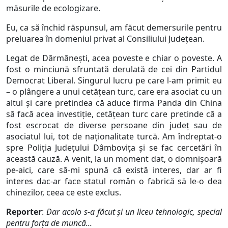
măsurile de ecologizare.
Eu, ca să închid răspunsul, am făcut demersurile pentru
preluarea în domeniul privat al Consiliului Județean.
Legat de Dărmănești, acea poveste e chiar o poveste. A
fost o minciună sfruntată derulată de cei din Partidul
Democrat Liberal. Singurul lucru pe care l-am primit eu
– o plângere a unui cetățean turc, care era asociat cu un
altul și care pretindea că aduce firma Panda din China
să facă acea investiție, cetățean turc care pretinde că a
fost escrocat de diverse persoane din județ sau de
asociatul lui, tot de naționalitate turcă. Am îndreptat-o
spre Poliția Județului Dâmbovița și se fac cercetări în
această cauză. A venit, la un moment dat, o domnișoară
pe-aici, care să-mi spună că există interes, dar ar fi
interes dac-ar face statul român o fabrică să le-o dea
chinezilor, ceea ce este exclus.
Reporter
:
Dar acolo s-a făcut și un liceu tehnologic, special
pentru forța de muncă...