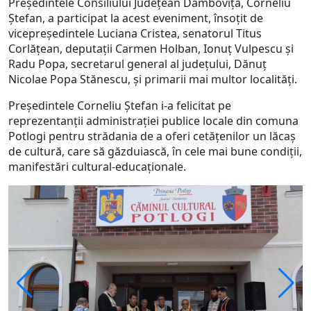
Președintele Consiliului Județean Dâmbovița, Corneliu
Ștefan, a participat la acest eveniment, însoțit de
vicepreședintele Luciana Cristea, senatorul Titus
Corlățean, deputații Carmen Holban, Ionuț Vulpescu și
Radu Popa, secretarul general al județului, Dănuț
Nicolae Popa Stănescu, și primarii mai multor localități.
Președintele Corneliu Ștefan i-a felicitat pe
reprezentanții administrației publice locale din comuna
Potlogi pentru strădania de a oferi cetățenilor un lăcaș
de cultură, care să găzduiască, în cele mai bune condiții,
manifestări cultural-educaționale.