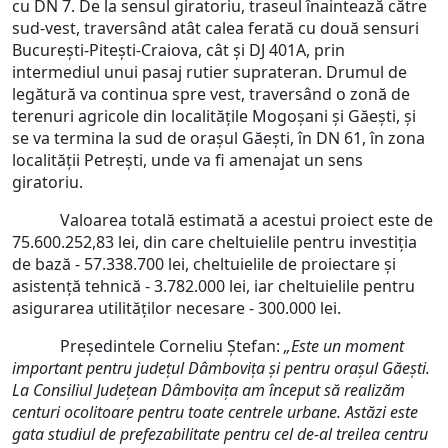
cu DN 7. De la sensul giratoriu, traseul înaintează către
sud-vest, traversând atât calea ferată cu două sensuri
București-Pitești-Craiova, cât și DJ 401A, prin
intermediul unui pasaj rutier suprateran. Drumul de
legătură va continua spre vest, traversând o zonă de
terenuri agricole din localitățile Mogoșani și Găești, și
se va termina la sud de orașul Găești, în DN 61, în zona
localității Petrești, unde va fi amenajat un sens
giratoriu.
Valoarea totală estimată a acestui proiect este de
75.600.252,83 lei, din care cheltuielile pentru investiția
de bază - 57.338.700 lei, cheltuielile de proiectare și
asistență tehnică - 3.782.000 lei, iar cheltuielile pentru
asigurarea utilităților necesare - 300.000 lei.
Președintele Corneliu Ștefan:
„Este un moment
important pentru județul Dâmbovița și pentru orașul Găești.
La Consiliul Județean Dâmbovița am început să realizăm
centuri ocolitoare pentru toate centrele urbane. Astăzi este
gata studiul de prefezabilitate pentru cel de-al treilea centru