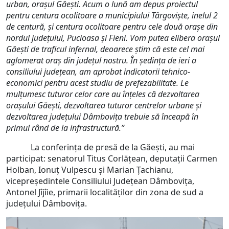
urban, orașul Găești. Acum o lună am depus proiectul
pentru centura ocolitoare a municipiului Târgoviște, inelul 2
de centură, și centura ocolitoare pentru cele două orașe din
nordul județului, Pucioasa și Fieni. Vom putea elibera orașul
Găești de traficul infernal, deoarece știm că este cel mai
aglomerat oraș din județul nostru. În ședința de ieri a
consiliului județean, am aprobat indicatorii tehnico-
economici pentru acest studiu de prefezabilitate. Le
mulțumesc tuturor celor care au înțeles că dezvoltarea
orașului Găești, dezvoltarea tuturor centrelor urbane și
dezvoltarea județului Dâmbovița trebuie să înceapă în
primul rând de la infrastructură.”
La conferința de presă de la Găești, au mai
participat: senatorul Titus Corlățean, deputații Carmen
Holban, Ionuț Vulpescu și Marian Țachianu,
vicepreședintele Consiliului Județean Dâmbovița,
Antonel Jîjîie, primarii localităților din zona de sud a
județului Dâmbovița.