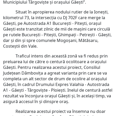
Municipiului Târgoviște și orașului Găești”.
Situat în apropierea nodului rutier de la Ioneşti,
kilometrul 73, la intersecţia cu DJ 702F care merge la
Găeşti, pe Autostrada A1 Bucureşti - Piteşti, orașul
Găești este tranzitat zilnic de mii de mașini care circulă
pe rutele București - Pitești, Ghimpați - Petrești - Găești,
dar și din și spre comunele Mogoșani, Mătăsaru,
Costeștii din Vale.
Traficul intens din această zonă va fi redus prin
preluarea lui de către o centură ocolitoare a orașului
Găești. Pentru realizarea acestui proiect, Consiliul
Județean Dâmbovița a agreat varianta prin care se va
completa un alt sector de drum de ocolire al orașului
Găești, în cadrul Drumului Expres Valahia - Autostrada
A1 - Găești - Târgoviște - Ploiești. Inelul de centură astfel
rezultat va înconjura orașul Găești și, în același timp, va
asigură accesul în și dinspre oraș.
Realizarea acestui proiect va însemna nu doar