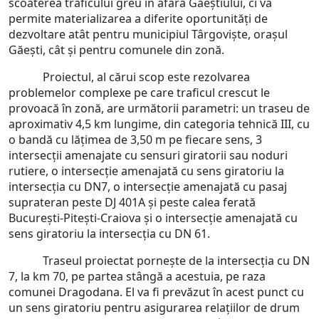
scoaterea traficului greu în afara Găeștiului, ci va
permite materializarea a diferite oportunități de
dezvoltare atât pentru municipiul Târgoviște, orașul
Găești, cât și pentru comunele din zonă.
Proiectul, al cărui scop este rezolvarea
problemelor complexe pe care traficul crescut le
provoacă în zonă, are următorii parametri: un traseu de
aproximativ 4,5 km lungime, din categoria tehnică III, cu
o bandă cu lățimea de 3,50 m pe fiecare sens, 3
intersecții amenajate cu sensuri giratorii sau noduri
rutiere, o intersecție amenajată cu sens giratoriu la
intersecția cu DN7, o intersecție amenajată cu pasaj
suprateran peste DJ 401A și peste calea ferată
București-Pitești-Craiova și o intersecție amenajată cu
sens giratoriu la intersecția cu DN 61.
Traseul proiectat pornește de la intersecția cu DN
7, la km 70, pe partea stângă a acestuia, pe raza
comunei Dragodana. El va fi prevăzut în acest punct cu
un sens giratoriu pentru asigurarea relațiilor de drum