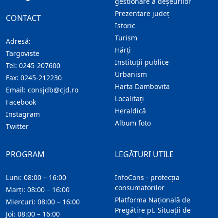
gestionare a deșeurilor
Prezentare judeţ
CONTACT
Istoric
Turism
Adresă:
Hărţi
Targoviste
Instituţii publice
Tel:
0245-207600
Urbanism
Fax:
0245-212230
Harta Dambovita
Email:
consjdb@cjd.ro
Localitaţi
Facebook
Heraldică
Instagram
Album foto
Twitter
PROGRAM
LEGĂTURI UTILE
Luni: 08:00 – 16:00
InfoCons - protecția
consumatorilor
Marți: 08:00 – 16:00
Platforma Națională de
Miercuri: 08:00 – 16:00
Pregătire pt. Situații de
Joi: 08:00 – 16:00