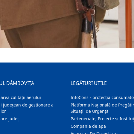
UL DÂMBOVIȚA
LEGĂTURI UTILE
area calității aerului
InfoCons - protecția consumator
i județean de gestionare a
Platforma Națională de Pregătir
lor
Situații de Urgență
are judeţ
Parteneriate, Proiecte și Instituț
Compania de apa
Asociatia De Dezvoltare