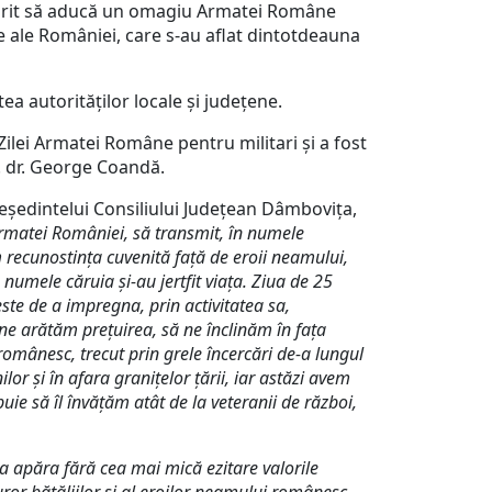
urmărit să aducă un omagiu Armatei Române
re ale României, care s-au aflat dintotdeauna
 autorităților locale și județene.
lei Armatei Române pentru militari și a fost
f. dr. George Coandă.
ședintelui Consiliului Județean Dâmbovița,
Armatei României, să transmit, în numele
m
recunostința cuvenită față de eroii neamului,
numele căruia și-au jertfit viața.
Ziua de 25
este de a impregna, prin activitatea sa,
ne arătăm prețuirea, să ne înclinăm în fața
ânesc, trecut prin grele încercări de-a lungul
or și în afara granițelor țării, iar astăzi avem
buie să îl învăţăm atât de la veteranii de război,
a apăra fără cea mai mică ezitare valorile