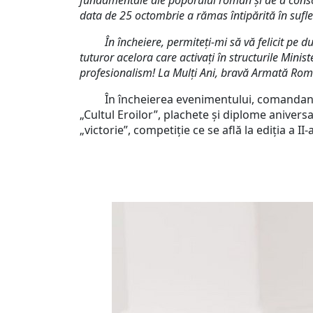
fundamentale ale poporului român şi de a consol
data de 25 octombrie a rămas întipărită în suflet
În încheiere, permiteţi-mi să vă felicit pe 
tuturor acelora care activați în structurile Mini
profesionalism!
La Mulţi Ani, bravă Armată Ro
În încheierea evenimentului, comandantul Ga
„Cultul Eroilor”, plachete și diplome anive
„victorie”, competiție ce se află la ediția a II-a