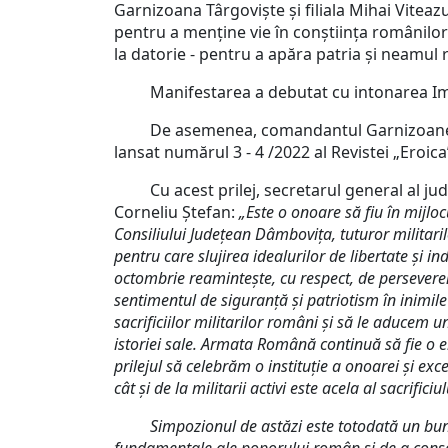
Garnizoana Târgoviște și filiala Mihai Vitea
pentru a menține vie în conștiința românilor 
la datorie - pentru a apăra patria și neamul
Manifestarea a debutat cu intonarea Imnului
De asemenea, comandantul Garnizoanei Târgov
lansat numărul 3 - 4 /2022 al Revistei „Eroic
Cu acest prilej, secretarul general al jude
Corneliu Ștefan:
„
Este o onoare să fiu în mijl
Consiliului Judeţean Dâmboviţa, tuturor militari
pentru care slujirea idealurilor de libertate și
octombrie reamintește, cu respect, de perseverența
sentimentul de siguranță și patriotism în inimil
sacrificiilor militarilor români și să le aducem 
istoriei sale.
Armata Română continuă să fie o elit
prilejul să celebrăm o instituție a onoarei și exc
cât și de la militarii activi este acela al sacrificiu
Simpozionul de astăzi este totodată un bun