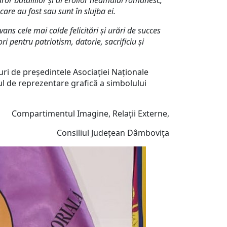
ror bătăliilor şi al eroilor neamului românesc,
care au fost sau sunt în slujba ei.
ans cele mai calde felicitări şi urări de succes
 pentru patriotism, datorie, sacrificiu și
i de președintele Asociației Naționale
ul de reprezentare grafică a simbolului
Compartimentul Imagine, Relații Externe,
Consiliul Județean Dâmbovița