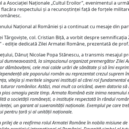
zul a Asociației Naționale „Cultul Eroilor”, evenimentul a 
flacăra respectului și a recunoștinței față de forțele milita
 românesc.
 Național al României și a continuat cu mesaje din partea
iște, col. Cristian Biță, a vorbit despre semnificația Zi
a” - ediție dedicată Zilei Armatei Române, prezentată de pro
țului, Dănuț Nicolae Popa Stănescu, a transmis mesajul pre
ocul dumneavoastră, la simpozionul organizat premergător Zilei 
lor dâmbovițeni, cele mai calde urări de sănătate și să îmi expri
 independență ale poporului român au reprezentat crezul suprem în 
, vitejia și meritele singurei instituții al cărei rol fundamental 
e tuturor românilor.
Astăzi, mai mult ca oricând, avem datoria să 
un pios omagiu peste timp.
Armata Română este inima neamului rom
ă a societății românești, o instituție respectată în rândul românil
elenței, un garant al suveranității naționale. Exemplul pe care tre
lui pentru ţară şi al unităţii naţionale.
 prilej de a reafirma rolul Armatei Române în nobila misiune de 