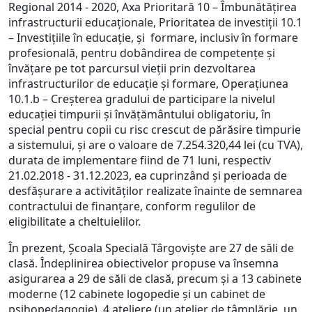
Regional 2014 - 2020, Axa Prioritară 10 – Îmbunătățirea
infrastructurii educaționale, Prioritatea de investiții 10.1
– Investițiile în educație, și formare, inclusiv în formare
profesională, pentru dobândirea de competențe și
învățare pe tot parcursul vieții prin dezvoltarea
infrastructurilor de educație și formare, Operațiunea
10.1.b – Creșterea gradului de participare la nivelul
educației timpurii și învățământului obligatoriu, în
special pentru copii cu risc crescut de părăsire timpurie
a sistemului, și are o valoare de 7.254.320,44 lei (cu TVA),
durata de implementare fiind de 71 luni, respectiv
21.02.2018 - 31.12.2023, ea cuprinzând și perioada de
desfășurare a activităților realizate înainte de semnarea
contractului de finanțare, conform regulilor de
eligibilitate a cheltuielilor.
În prezent, Școala Specială Târgoviște are 27 de săli de
clasă. Îndeplinirea obiectivelor propuse va însemna
asigurarea a 29 de săli de clasă, precum și a 13 cabinete
moderne (12 cabinete logopedie și un cabinet de
psihopedagogie), 4 ateliere (un atelier de tâmplărie, un