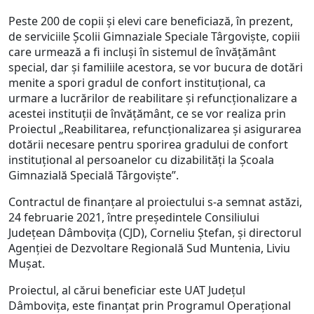
Peste 200 de copii și elevi care beneficiază, în prezent,
de serviciile Școlii Gimnaziale Speciale Târgoviște, copiii
care urmează a fi incluși în sistemul de învățământ
special, dar și familiile acestora, se vor bucura de dotări
menite a spori gradul de confort instituțional, ca
urmare a lucrărilor de reabilitare și refuncţionalizare a
acestei instituții de învățământ, ce se vor realiza prin
Proiectul „Reabilitarea, refuncționalizarea și asigurarea
dotării necesare pentru sporirea gradului de confort
instituțional al persoanelor cu dizabilități la Școala
Gimnazială Specială Târgoviște”.
Contractul de finanțare al proiectului s-a semnat astăzi,
24 februarie 2021, între președintele Consiliului
Județean Dâmbovița (CJD), Corneliu Ștefan, și directorul
Agenției de Dezvoltare Regională Sud Muntenia, Liviu
Mușat.
Proiectul, al cărui beneficiar este UAT Județul
Dâmbovița, este finanțat prin Programul Operațional