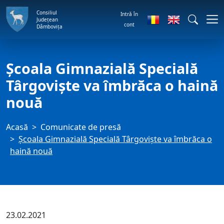
Consiliul
Intră în
Județean
cont
Dâmbovița
Școala Gimnazială Specială
Târgoviște va îmbrăca o haină
nouă
Acasă
Comunicate de presă
Școala Gimnazială Specială Târgoviște va îmbrăca o
haină nouă
23.02.2021