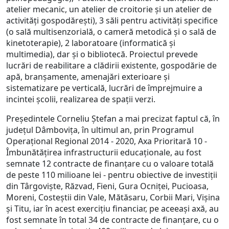
atelier mecanic, un atelier de croitorie și un atelier de
activități gospodărești), 3 săli pentru activități specifice
(o sală multisenzorială, o cameră metodică și o sală de
kinetoterapie), 2 laboratoare (informatică și
multimedia), dar și o bibliotecă. Proiectul prevede
lucrări de reabilitare a clădirii existente, gospodărie de
apă, branșamente, amenajări exterioare și
sistematizare pe verticală, lucrări de împrejmuire a
incintei școlii, realizarea de spații verzi.
Președintele Corneliu Ștefan a mai precizat faptul că, în
județul Dâmbovița, în ultimul an, prin Programul
Operațional Regional 2014 - 2020, Axa Prioritară 10 -
Îmbunătățirea infrastructurii educaționale, au fost
semnate 12 contracte de finanțare cu o valoare totală
de peste 110 milioane lei - pentru obiective de investiții
din Târgoviște, Răzvad, Fieni, Gura Ocniței, Pucioasa,
Moreni, Costeștii din Vale, Mătăsaru, Corbii Mari, Vișina
și Titu, iar în acest exercițiu financiar, pe aceeași axă, au
fost semnate în total 34 de contracte de finanțare, cu o