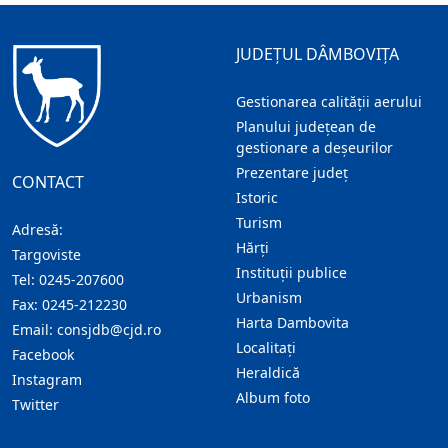
JUDEȚUL DÂMBOVIȚA
Gestionarea calității aerului
Planului județean de
gestionare a deșeurilor
Prezentare judeţ
CONTACT
Istoric
Turism
Adresă:
Hărţi
Targoviste
Instituţii publice
Tel:
0245-207600
Urbanism
Fax:
0245-212230
Harta Dambovita
Email:
consjdb@cjd.ro
Localitaţi
Facebook
Heraldică
Instagram
Album foto
Twitter