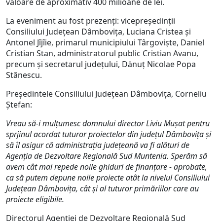
valoare de aproximativ 400 milioane de lei.
La eveniment au fost prezenți: vicepreședinții
Consiliului Județean Dâmbovița, Luciana Cristea și
Antonel Jîjîie, primarul municipiului Târgoviște, Daniel
Cristian Stan, administratorul public Cristian Avanu,
precum și secretarul județului, Dănuț Nicolae Popa
Stănescu.
Președintele Consiliului Județean Dâmbovița, Corneliu
Ștefan:
Vreau să-i mulțumesc domnului director Liviu Mușat pentru
sprjinul acordat tuturor proiectelor din județul Dâmbovița și
să îl asigur că administrația județeană va fi alături de
Agenția de Dezvoltare Regională Sud Muntenia. Sperăm să
avem cât mai repede noile ghiduri de finanțare - aprobate,
ca să putem depune noile proiecte atât la nivelul Consiliului
Județean Dâmbovița, cât și al tuturor primăriilor care au
proiecte eligibile.
Directorul Agenției de Dezvoltare Regională Sud