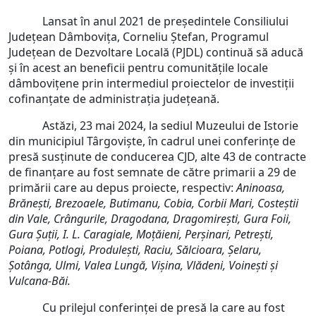
Lansat în anul 2021 de președintele Consiliului
Județean Dâmbovița, Corneliu Ștefan, Programul
Județean de Dezvoltare Locală (PJDL) continuă să aducă
și în acest an beneficii pentru comunitățile locale
dâmbovițene prin intermediul proiectelor de investiții
cofinanțate de administrația județeană.
Astăzi, 23 mai 2024, la sediul Muzeului de Istorie
din municipiul Târgoviște, în cadrul unei conferințe de
presă susținute de conducerea CJD, alte 43 de contracte
de finanțare au fost semnate de către primarii a 29 de
primării care au depus proiecte, respectiv:
Aninoasa,
Brănești, Brezoaele, Butimanu, Cobia, Corbii Mari, Costeștii
din Vale, Crângurile, Dragodana, Dragomirești, Gura Foii,
Gura Șuții, I. L. Caragiale, Moțăieni, Perșinari, Petrești,
Poiana, Potlogi, Produlești, Raciu, Sălcioara, Șelaru,
Șotânga, Ulmi, Valea Lungă, Vișina, Vlădeni, Voinești și
Vulcana-Băi.
Cu prilejul conferinței de presă la care au fost