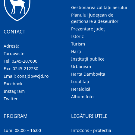
Gestionarea calității aerului
Planului județean de
gestionare a deșeurilor
Prezentare judeţ
CONTACT
Istoric
Turism
Adresă:
Hărţi
Targoviste
Instituţii publice
Tel:
0245-207600
Urbanism
Fax:
0245-212230
Harta Dambovita
Email:
consjdb@cjd.ro
Localitaţi
Facebook
Heraldică
Instagram
Album foto
Twitter
PROGRAM
LEGĂTURI UTILE
Luni: 08:00 – 16:00
InfoCons - protecția