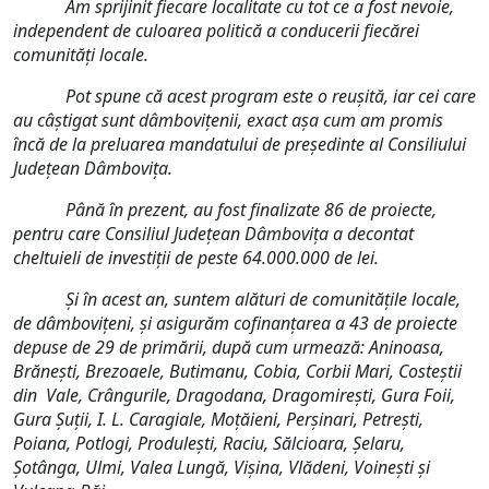
Am sprijinit fiecare localitate cu tot ce a fost nevoie,
independent de culoarea politică a conducerii fiecărei
comunități locale.
Pot spune că acest program este o reușită, iar cei care
au câștigat sunt dâmbovițenii, exact așa cum am promis
încă de la preluarea mandatului de președinte al Consiliului
Județean Dâmbovița.
Până în prezent, au fost finalizate 86 de proiecte,
pentru care Consiliul Județean Dâmbovița a decontat
cheltuieli de investiții de peste 64.000.000 de lei.
Și în acest an, suntem alături de comunitățile locale,
de dâmbovițeni, și asigurăm cofinanțarea a 43 de proiecte
depuse de 29 de primării, după cum urmează: Aninoasa,
Brănești, Brezoaele, Butimanu, Cobia, Corbii Mari, Costeștii
din Vale, Crângurile, Dragodana, Dragomirești, Gura Foii,
Gura Șuții, I. L. Caragiale, Moțăieni, Perșinari, Petrești,
Poiana, Potlogi, Produlești, Raciu, Sălcioara, Șelaru,
Șotânga, Ulmi, Valea Lungă, Vișina, Vlădeni, Voinești și