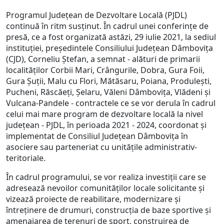
Programul Județean de Dezvoltare Locală (PJDL)
continuă în ritm susținut. În cadrul unei conferințe de
presă, ce a fost organizată astăzi, 29 iulie 2021, la sediul
instituției, președintele Consiliului Județean Dâmbovița
(CJD), Corneliu Ștefan, a semnat - alături de primarii
localităților Corbii Mari, Crângurile, Dobra, Gura Foii,
Gura Șuții, Malu cu Flori, Mătăsaru, Poiana, Produlești,
Pucheni, Răscăeți, Șelaru, Văleni Dâmbovița, Vlădeni și
Vulcana-Pandele - contractele ce se vor derula în cadrul
celui mai mare program de dezvoltare locală la nivel
județean - PJDL, în perioada 2021 - 2024, coordonat și
implementat de Consiliul Județean Dâmbovița în
asociere sau parteneriat cu unitățile administrativ-
teritoriale.
În cadrul programului, se vor realiza investiții care se
adresează nevoilor comunităților locale solicitante și
vizează proiecte de reabilitare, modernizare și
întreținere de drumuri, construcția de baze sportive și
amenajarea de terenuri de sport, construirea de