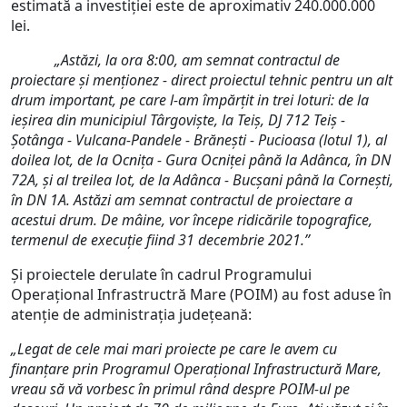
estimată a investiției este de aproximativ 240.000.000
lei.
„Astăzi, la ora 8:00, am semnat contractul de
proiectare și menționez - direct proiectul tehnic pentru un alt
drum important, pe care l-am împărțit in trei loturi: de la
ieșirea din municipiul Târgoviște, la Teiș, DJ 712 Teiș -
Șotânga - Vulcana-Pandele - Brănești - Pucioasa (lotul 1), al
doilea lot, de la Ocnița - Gura Ocniței până la Adânca, în DN
72A, și al treilea lot, de la Adânca - Bucșani până la Cornești,
în DN 1A. Astăzi am semnat contractul de proiectare a
acestui drum. De mâine, vor începe ridicările topografice,
termenul de execuție fiind 31 decembrie 2021.”
Și proiectele derulate în cadrul Programului
Operațional Infrastructră Mare (POIM) au fost aduse în
atenție de administrația județeană:
„Legat de cele mai mari proiecte pe care le avem cu
finanțare prin Programul Operațional Infrastructură Mare,
vreau să vă vorbesc în primul rând despre POIM-ul pe