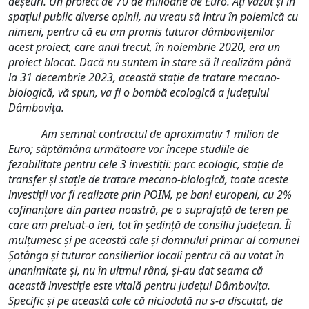
deșeuri. Un proiect de 70 de milioane de Euro. Ați văzut și în
spațiul public diverse opinii, nu vreau să intru în polemică cu
nimeni, pentru că eu am promis tuturor dâmbovițenilor
acest proiect, care anul trecut, în noiembrie 2020, era un
proiect blocat. Dacă nu suntem în stare să îl realizăm până
la 31 decembrie 2023, această stație de tratare mecano-
biologică, vă spun, va fi o bombă ecologică a județului
Dâmbovița.
Am semnat contractul de aproximativ 1 milion de
Euro; săptămâna următoare vor începe studiile de
fezabilitate pentru cele 3 investiții: parc ecologic, stație de
transfer și stație de tratare mecano-biologică, toate aceste
investiții vor fi realizate prin POIM, pe bani europeni, cu 2%
cofinanțare din partea noastră, pe o suprafață de teren pe
care am preluat-o ieri, tot în ședință de consiliu județean. Îi
mulțumesc și pe această cale și domnului primar al comunei
Șotânga și tuturor consilierilor locali pentru că au votat în
unanimitate și, nu în ultmul rând, și-au dat seama că
această investiție este vitală pentru județul Dâmbovița.
Specific și pe această cale că niciodată nu s-a discutat, de