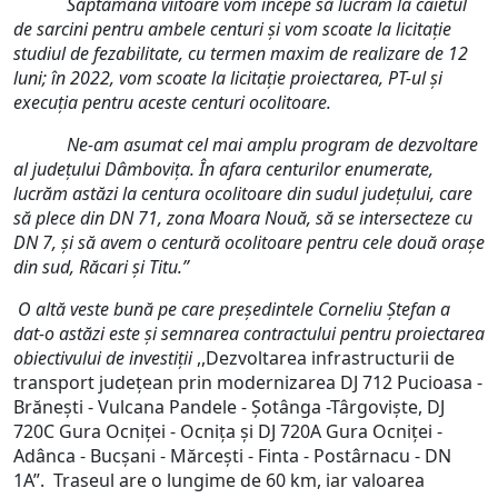
Săptămâna viitoare vom începe să lucrăm la caietul
de sarcini pentru ambele centuri și vom scoate la licitație
studiul de fezabilitate, cu termen maxim de realizare de 12
luni; în 2022, vom scoate la licitație proiectarea, PT-ul și
execuția pentru aceste centuri ocolitoare.
Ne-am asumat cel mai amplu program de dezvoltare
al județului Dâmbovița. În afara centurilor enumerate,
lucrăm astăzi la centura ocolitoare din sudul județului, care
să plece din DN 71, zona Moara Nouă, să se intersecteze cu
DN 7, și să avem o centură ocolitoare pentru cele două orașe
din sud, Răcari și Titu.”
O altă veste bună pe care președintele Corneliu Ștefan a
dat-o astăzi este și semnarea contractului pentru proiectarea
obiectivului de investiții
,,Dezvoltarea infrastructurii de
transport judeţean prin modernizarea DJ 712 Pucioasa -
Brăneşti - Vulcana Pandele - Şotânga -Târgovişte, DJ
720C Gura Ocniţei - Ocniţa şi DJ 720A Gura Ocniţei -
Adânca - Bucşani - Mărceşti - Finta - Postârnacu - DN
1A”. Traseul are o lungime de 60 km, iar valoarea