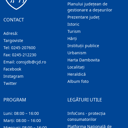
Planului județean de
gestionare a deșeurilor
Prezentare judeţ
CONTACT
Istoric
Turism
Adresă:
Hărţi
Targoviste
Instituţii publice
Tel:
0245-207600
Urbanism
Fax:
0245-212230
Harta Dambovita
Email:
consjdb@cjd.ro
Localitaţi
Facebook
Heraldică
Instagram
Album foto
Twitter
PROGRAM
LEGĂTURI UTILE
Luni: 08:00 – 16:00
InfoCons - protecția
consumatorilor
Marți: 08:00 – 16:00
Platforma Națională de
Miercuri: 08:00 – 16:00