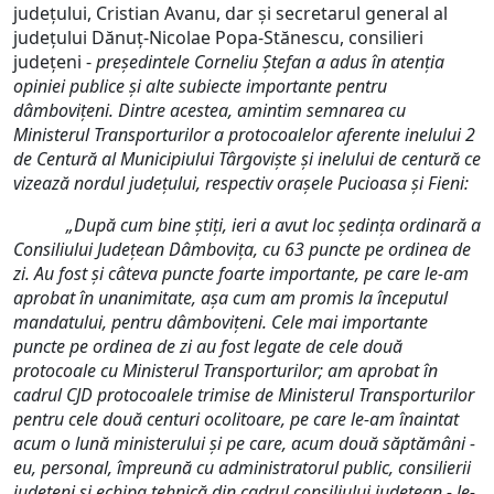
județului, Cristian Avanu, dar și secretarul general al
județului Dănuț-Nicolae Popa-Stănescu, consilieri
județeni -
președintele Corneliu Ștefan a adus în atenția
opiniei publice și alte subiecte importante pentru
dâmbovițeni. Dintre acestea, amintim semnarea cu
Ministerul Transporturilor a protocoalelor aferente inelului 2
de Centură al Municipiului Târgoviște și inelului de centură ce
vizează nordul județului, respectiv orașele Pucioasa și Fieni:
„
După cum bine știți, ieri a avut loc ședința ordinară a
Consiliului Județean Dâmbovița, cu 63 puncte pe ordinea de
zi. Au fost și câteva puncte foarte importante, pe care le-am
aprobat în unanimitate, așa cum am promis la începutul
mandatului, pentru dâmbovițeni. Cele mai importante
puncte pe ordinea de zi au fost legate de cele două
protocoale cu Ministerul Transporturilor; am aprobat în
cadrul CJD protocoalele trimise de Ministerul Transporturilor
pentru cele două centuri ocolitoare, pe care le-am înaintat
acum o lună ministerului și pe care, acum două săptămâni -
eu, personal, împreună cu administratorul public, consilierii
județeni și echipa tehnică din cadrul consiliului județean - le-