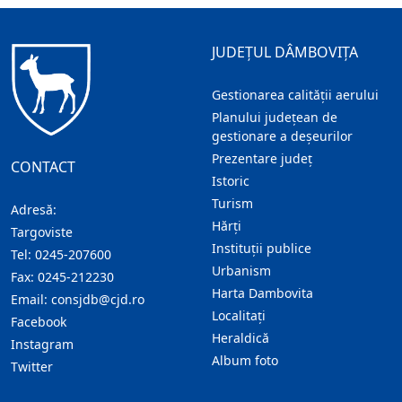
JUDEȚUL DÂMBOVIȚA
Gestionarea calității aerului
Planului județean de
gestionare a deșeurilor
Prezentare judeţ
CONTACT
Istoric
Turism
Adresă:
Hărţi
Targoviste
Instituţii publice
Tel:
0245-207600
Urbanism
Fax:
0245-212230
Harta Dambovita
Email:
consjdb@cjd.ro
Localitaţi
Facebook
Heraldică
Instagram
Album foto
Twitter