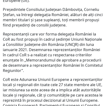
Europene (UE).
Președintele Consiliului Județean Dâmbovița, Corneliu
Ștefan, va întregi delegația României, alături de alți cinci
membri titulari și șase supleanți, toți membrii propuși
fiind președinți de consilii județene.
Reprezentanții care vor forma delegația României la
CoR au fost propuși în cadrul ședinței Uniunii Naționale
a Consiliilor Județene din România (UNCJR) din luna
ianuarie 2021. Desemnarea reprezentanților României
în cadrul CoR s-a realizat cu respectarea criteriilor
enunțate în „Memorandumul de aprobare a procedurii
de desemnare a reprezentanților României în Comitetul
Regiunilor”.
CoR este Adunarea Uniunii Europene a reprezentanților
locali și regionali din toate cele 27 state membre ale UE,
iar misiunea sa este aceea de a implica atât autoritățile
locale și regionale, cât și comunitățile pe care acestea le
reprezintă în procesul decizional al Uniunii Europene.
Comisia Europeană, Parlamentul European și Consiliul