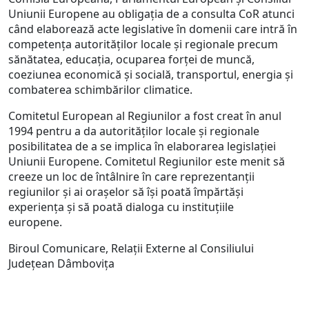
Uniunii Europene au obligația de a consulta CoR atunci
când elaborează acte legislative în domenii care intră în
competența autorităților locale și regionale precum
sănătatea, educația, ocuparea forței de muncă,
coeziunea economică și socială, transportul, energia și
combaterea schimbărilor climatice.
Comitetul European al Regiunilor a fost creat în anul
1994 pentru a da autorităţilor locale şi regionale
posibilitatea de a se implica în elaborarea legislaţiei
Uniunii Europene. Comitetul Regiunilor este menit să
creeze un loc de întâlnire în care reprezentanţii
regiunilor şi ai oraşelor să îşi poată împărtăşi
experienţa şi să poată dialoga cu instituţiile
europene.
Biroul Comunicare, Relații Externe al Consiliului
Județean Dâmbovița