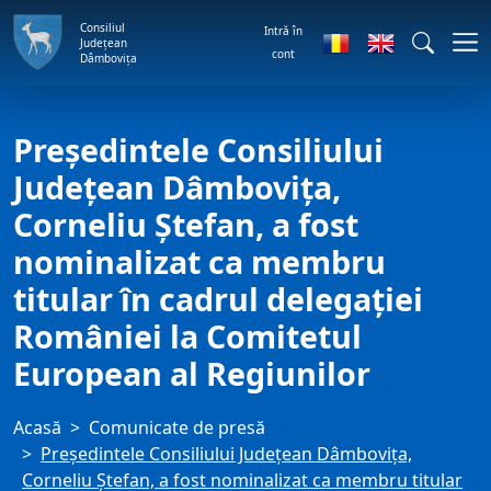
Consiliul
Intră în
Județean
cont
Dâmbovița
Președintele Consiliului
Județean Dâmbovița,
Corneliu Ștefan, a fost
nominalizat ca membru
titular în cadrul delegației
României la Comitetul
European al Regiunilor
Acasă
Comunicate de presă
Președintele Consiliului Județean Dâmbovița,
Corneliu Ștefan, a fost nominalizat ca membru titular