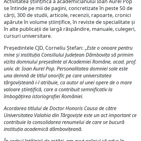
Activitatea științifică a academicianului Ioan Aurel Pop
se întinde pe mii de pagini, concretizate în peste 50 de
cărți, 300 de studii, articole, recenzii, rapoarte, cronici
apărute în volume științifice, în reviste de specialitate și
în alte publicații de largă răspândire, manuale, culegeri,
cursuri universitare.
Președintele CJD, Corneliu Ștefan: „
Este o onoare pentru
mine și instituția Consiliului Județean Dâmbovița să primim
vizita domnului președinte al Academiei Române, acad. prof.
univ. dr. Ioan Aurel Pop. Personalitatea domniei sale este
una demnă de titlul onorific pe care universitatea
târgovișteană i-l atribuie, ca autor al unei opere de o mare
valoare științifică, care a contribuit semnificativ la
îmbogățirea istoriografiei României.
Acordarea titlului de Doctor Honoris Causa de către
Universitatea Valahia din Târgoviște este un act important ce
contribuie la consolidarea renumelui de care se bucură
instituția academică dâmbovițeană.