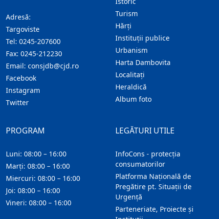
Istoric
Turism
Adresă:
Hărţi
Targoviste
Instituţii publice
Tel:
0245-207600
Urbanism
Fax:
0245-212230
Harta Dambovita
Email:
consjdb@cjd.ro
Localitaţi
Facebook
Heraldică
Instagram
Album foto
Twitter
PROGRAM
LEGĂTURI UTILE
Luni: 08:00 – 16:00
InfoCons - protecția
consumatorilor
Marți: 08:00 – 16:00
Platforma Națională de
Miercuri: 08:00 – 16:00
Pregătire pt. Situații de
Joi: 08:00 – 16:00
Urgență
Vineri: 08:00 – 16:00
Parteneriate, Proiecte și