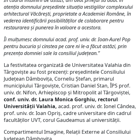
În cadrul întâlnirii de astăzi, am avut prilejul să aduc în
atenția domnului președinte situația vestigiilor complexului
arhitectural Văcărești, proprietate a Academiei Române, în
vederea identificării posibilităților de colaborare pentru
restaurarea și punerea în valoare a acestora.
Îi mulțumesc domnului acad. prof. univ. dr. Ioan-Aurel Pop
pentru bucuria și cinstea pe care ni le-a făcut astăzi, prin
prezența domniei sale la consiliul județean.”
La festivitatea organizată de Universitatea Valahia din
Târgoviște au fost prezenți: președintele Consiliului
Județean Dâmbovița, Corneliu Ștefan, primarul
municipiului Târgoviște, Cristian Daniel Stan, ÎPS prof.
univ. dr. Nifon, Arhiepiscop și Mitropolit al Târgoviștei,
conf. univ. dr. Laura Monica Gorghiu, rectorul
Universității Valahia,
acad. prof. univ. dr. Ionel Cândea,
prof. univ. dr. Ioan Opriș, cadre universitare din cadrul
facultăților UVT, corul Gaudeamus al universității.
Compartimentul Imagine, Relații Externe al Consiliului
Județean Dâmbovița