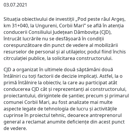
03.07.2021
Situația obiectivului de investiții „Pod peste râul Argeș,
km 31+040, la Ungureni, Corbii Mari” se află în atenția
conducerii Consiliului Județean Dâmbovița (CJD),
întrucât lucrările nu se desfășoară în condiții
corespunzătoare din punct de vedere al mobilizării
resurselor de personal și al utilajelor, podul fiind închis
citrculației publice, la solicitarea constructorului.
CJD a organizat în ultimele două săptămâni două
întâlniri cu toți factorii de decizie implicați. Astfel, la o
primă întâlnire la obiectiv, la care au participat atât
conducerea CJD cât și reprezentanți ai constructorului,
proiectantului, dirigintele de șantier, precum și primarul
comunei Corbii Mari, au fost analizate mai multe
aspecte legate de tehnologia de lucru și activitățile
cuprinse în proiectul tehnic, deoarece antreprenorul
general a reclamat anumite deficiențe din acest punct
de vedere.