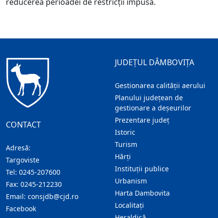
reducerea perioadei de restricții impusă.
JUDEȚUL DÂMBOVIȚA
Gestionarea calității aerului
Planului județean de
gestionare a deșeurilor
Prezentare judeţ
CONTACT
Istoric
Turism
Adresă:
Hărţi
Targoviste
Instituţii publice
Tel:
0245-207600
Urbanism
Fax:
0245-212230
Harta Dambovita
Email:
consjdb@cjd.ro
Localitaţi
Facebook
Heraldică