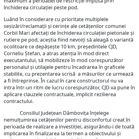
maximum a perioadei de restricție impusă prin
închiderea circulației peste pod.
Luând în considerare cu prioritate multiplele
sesizări/reclamații și cerințe ale cetățenilor comunei
Corbii Mari afectați de închiderea circulației pietonale și
rutiere pe pod, aceștia fiind nevoiți să aleagă o variantă
ocolitoare ce depășește 10 km, președintele CJD,
Corneliu Ștefan, a atras atenția în mod direct
executantului, să mobilizeze în mod corespunzător
personalul și utilajele pentru încadrarea în graficele
stabilite, cu prezentarea scrisă a măsurilor ce urmează
a fi întreprinse. În cazul în care constructorul nu va
intra într-un ritm de lucru corespunzător, CJD va pune în
aplicare clauzele contractuale, implicit rezilierea
contractului.
Consiliul Județean Dâmbovița înțelege
nemulțumirea cetățenilor pentru disconfortul creat în
perioada de realizare a investiției, asigurându-i de toată
implicarea în finalizarea la termen a obiectivului și