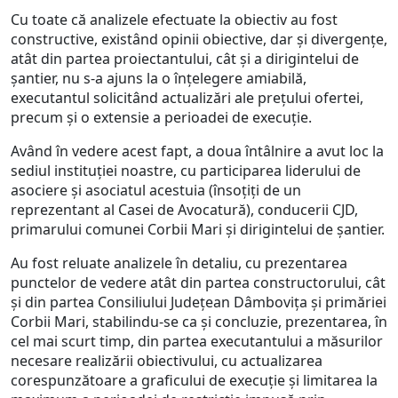
Cu toate că analizele efectuate la obiectiv au fost
constructive, existând opinii obiective, dar și divergențe,
atât din partea proiectantului, cât și a dirigintelui de
șantier, nu s-a ajuns la o înțelegere amiabilă,
executantul solicitând actualizări ale prețului ofertei,
precum și o extensie a perioadei de execuție.
Având în vedere acest fapt, a doua întâlnire a avut loc la
sediul instituției noastre, cu participarea liderului de
asociere și asociatul acestuia (însoțiți de un
reprezentant al Casei de Avocatură), conducerii CJD,
primarului comunei Corbii Mari și dirigintelui de șantier.
Au fost reluate analizele în detaliu, cu prezentarea
punctelor de vedere atât din partea constructorului, cât
și din partea Consiliului Județean Dâmbovița și primăriei
Corbii Mari, stabilindu-se ca și concluzie, prezentarea, în
cel mai scurt timp, din partea executantului a măsurilor
necesare realizării obiectivului, cu actualizarea
corespunzătoare a graficului de execuție și limitarea la