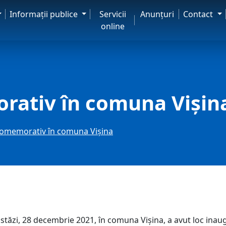
Informaţii publice
Servicii
Anunţuri
Contact
online
ativ în comuna Vișin
memorativ în comuna Vișina
, astăzi, 28 decembrie 2021, în comuna Vișina, a avut loc i