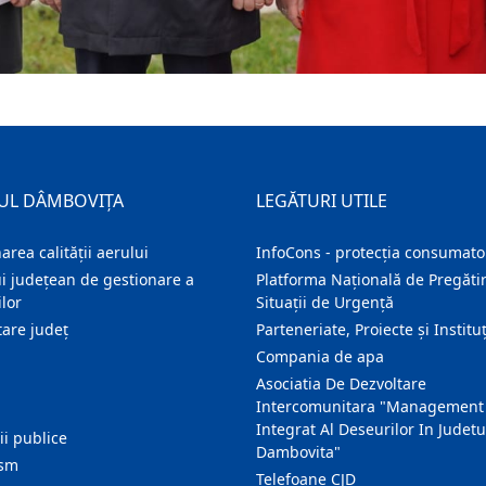
UL DÂMBOVIȚA
LEGĂTURI UTILE
area calității aerului
InfoCons - protecția consumator
i județean de gestionare a
Platforma Națională de Pregătir
lor
Situații de Urgență
are judeţ
Parteneriate, Proiecte și Instituț
Compania de apa
Asociatia De Dezvoltare
Intercomunitara "Management
Integrat Al Deseurilor In Judetu
ţii publice
Dambovita"
ism
Telefoane CJD