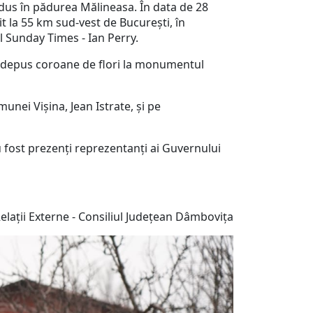
rodus în pădurea Mălineasa. În data de 28
it la 55 km sud-vest de București, în
ul Sunday Times - Ian Perry.
i au depus coroane de flori la monumentul
unei Vișina, Jean Istrate, și pe
 fost prezenți reprezentanți ai Guvernului
i Externe - Consiliul Județean Dâmbovița