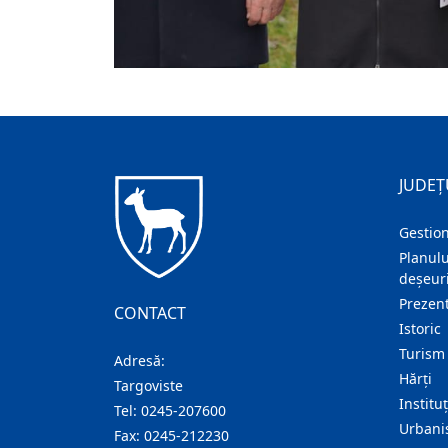
JUDEȚ
Gestion
Planulu
deșeuri
Prezent
CONTACT
Istoric
Turism
Adresă:
Hărţi
Targoviste
Institu
Tel:
0245-207600
Urban
Fax:
0245-212230