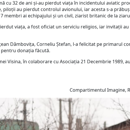
ă cu 32 de ani și-au pierdut viața în incidentului aviatic p
piloții au pierdut controlul avionului, iar acesta s-a prăbuș
membri ai echipajului și un civil, ziarist britanic de la ziar
ierdut viața, a fost oficiat un serviciu religios, iar invitați
țean Dâmbovița, Corneliu Ștefan, l-a felicitat pe primarul com
 pentru donația făcută.
i Visina, în colaborare cu Asociația 21 Decembrie 1989, au
Compartimentul Imagine, Relați